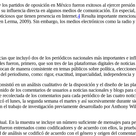
y los partidos de oposición en México fueron exitosos al ejercer presión
 su influencia directa en algunos medios de comunicación. En especial, 
iciosos que tienen presencia en Internet.
4
Resulta importante menciona
da en Lerma, 2009). Sin embargo, los medios electrónicos como la radio y 
icias que incluyó dos de los periódicos nacionales más importantes e inf
tales fueron, primero, que son tres de las plataformas digitales de notici
focan de manera consistente en temas públicos sobre política, eleccione
s del periodismo, como: rigor, exactitud, imparcialidad, independencia y
istió en un análisis cualitativo de la disposición y el diseño de las plat
enido de los comentarios de usuarios a noticias nacionales y blogs para 
e recolectada de los comentarios para cada periódico de las cuatro noti
có el lunes, la segunda semana el martes y así sucesivamente durante s
 en el trabajo de investigación previamente desarrollado por Anthony W
vidual. En la muestra se incluye un número suficiente de mensajes para pe
ía fueron entrenados como codificadores y de acuerdo con ellos, la prueb
 de análisis se codificó de acuerdo con el género y origen del comentaris