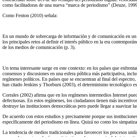
como facilitadoras de una nueva “marca de periodismo” (Deuze, 1999
Como Fenton (2010) señala:
En un mundo de sobrecarga de información y de comunicación en un
los principales retos al definir el interés público en la era contemporán
de los medios de comunicación (p. 3).
Un tema interesante surge en este contexto: en los países que enfrenta
consensos y discusiones en una esfera pública más participativa, inclus
regímenes políticos. En países que se encuentran al final del espectro
han citado Jenkins y Thorburn (2003), el determinismo tecnológico est
Corrales (2002) afirma que en los regímenes intermedios Internet pue
defectuosas. En estos regímenes, los ciudadanos tienen más incentivos 
destruye las instituciones democráticas pero puede llegar a suavizar las
De acuerdo con estos estudios y precisamente porque sus instituciones
específicamente del periodismo en línea. Quizá no como los simpatiza
La tendencia de medios tradicionales para favorecer los procesos unila