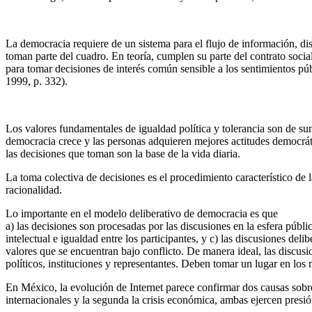
La democracia requiere de un sistema para el flujo de información, di
toman parte del cuadro. En teoría, cumplen su parte del contrato soci
para tomar decisiones de interés común sensible a los sentimientos púb
1999, p. 332).
Los valores fundamentales de igualdad política y tolerancia son de su
democracia crece y las personas adquieren mejores actitudes democrátic
las decisiones que toman son la base de la vida diaria.
La toma colectiva de decisiones es el procedimiento característico de
racionalidad.
Lo importante en el modelo deliberativo de democracia es que
a) las decisiones son procesadas por las discusiones en la esfera púb
intelectual e igualdad entre los participantes, y c) las discusiones 
valores que se encuentran bajo conflicto. De manera ideal, las discusio
políticos, instituciones y representantes. Deben tomar un lugar en lo
En México, la evolución de Internet parece confirmar dos causas sobre
internacionales y la segunda la crisis económica, ambas ejercen presión