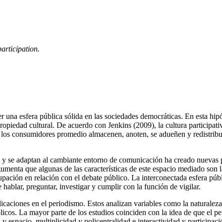
articipation.
r una esfera pública sólida en las sociedades democráticas. En esta hipót
propiedad cultural. De acuerdo con Jenkins (2009), la cultura participa
e los consumidores promedio almacenen, anoten, se adueñen y redistri
 se adaptan al cambiante entorno de comunicación ha creado nuevas posi
umenta que algunas de las características de este espacio mediado son l
pación en relación con el debate público. La interconectada esfera públi
 hablar, preguntar, investigar y cumplir con la función de vigilar.
aciones en el periodismo. Estos analizan variables como la naturaleza,
públicos. La mayor parte de los estudios coinciden con la idea de que el
 y espacio, multiplicidad y policentralidad e interactividad y participac