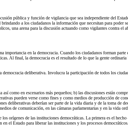
scusión pública y función de vigilancia que sea independiente del Estad
al brindando a los ciudadanos la información que necesitan para poder s
licos, una arena para la discusión actuando como vigilantes contra el a
ma importancia en la democracia. Cuando los ciudadanos forman parte de 
as. Al final, la democracia es el resultado de lo que la gente ordinaria 
 la democracia deliberativa. Involucra la participación de todos los ci
lica así como en escenarios más pequeños; b) las discusiones están comp
deliberativas pueden verse como fines y como medios de producción de co
nes deliberativas deberían ser parte de la vida diaria y de la toma de de
s medios de comunicación, en las cámaras parlamentarias y en la vida or
 los orígenes de las instituciones democráticas. La primera es el hecho
 en el Estado para liberar las instituciones y los procesos democráticos