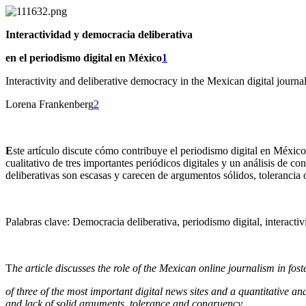
Interactividad y democracia deliberativa
en el periodismo digital en México
1
Interactivity and deliberative democracy in the Mexican digital journa
Lorena Frankenberg
2
E
ste artículo discute cómo contribuye el periodismo digital en México 
cualitativo de tres importantes periódicos digitales y un análisis de c
deliberativas son escasas y carecen de argumentos sólidos, tolerancia
Palabras clave
: Democracia deliberativa, periodismo digital, interactiv
T
he article discusses the role of the Mexican online journalism in fos
of three of the most important digital news sites and a quantitative ana
and lack of solid arguments, tolerance and congruency.