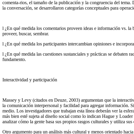
comenta-rios, el tamaño de la publicación y la congruencia del tema. 
la conversación, se desarrollaron categorías conceptuales para operac
l
¿En qué medida los comentarios proveen ideas e información vs. la bú
proveer, buscar, sembrar.
l
¿En qué medida los participantes intercambian opiniones e incorporan
l
¿En qué medida las cuestiones sustanciales y prácticas se debaten ra
fundamento.
Interactividad y participación
Massey y Levy (citados en Deuze, 2003) argumentan que la interactivida
la comunicación interpersonal y facilidad para agregar información. Si
medio. Los investigadores que trabajan esta línea deberán ver la esfer
más bien esté sujeta al diseño social como lo indican Hague y Loader 
analizar cómo la gente basa sus propios rasgos culturales y utiliza su
Otro argumento para un análisis más cultural y menos orientado hacia 