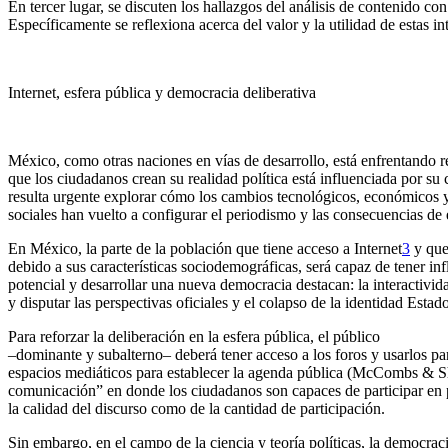
En tercer lugar, se discuten los hallazgos del análisis de contenido co
Específicamente se reflexiona acerca del valor y la utilidad de estas 
Internet, esfera pública y democracia deliberativa
México, como otras naciones en vías de desarrollo, está enfrentando r
que los ciudadanos crean su realidad política está influenciada por su
resulta urgente explorar cómo los cambios tecnológicos, económicos 
sociales han vuelto a configurar el periodismo y las consecuencias de 
En México, la parte de la población que tiene acceso a Internet
3
y que
debido a sus características sociodemográficas, será capaz de tener infl
potencial y desarrollar una nueva democracia destacan: la interactividad
y disputar las perspectivas oficiales y el colapso de la identidad Est
Para reforzar la deliberación en la esfera pública, el público
–dominante y subalterno– deberá tener acceso a los foros y usarlos pa
espacios mediáticos para establecer la agenda pública (McCombs & Sha
comunicación” en donde los ciudadanos son capaces de participar en p
la calidad del discurso como de la cantidad de participación.
Sin embargo, en el campo de la ciencia y teoría políticas, la democra