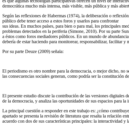
es que algunas tecnologías participativas ofrecen un nivel de interact
democrática mucho más intensa, más visible, más pública y más abiert
Según las reflexiones de Habermas (1974), la deliberación o reflexión c
público debe tener acceso a estos foros y usarlos para confrontar
sus ideas. En muchos países, para bien o para mal, los principales me
problemas detectados en la periferia (Simone, 2010). Por su parte Sun
a éstos como foros mediadores públicos. En un mundo de abundancia c
debería de estar haciendo para monitorear, responsabilizar, facilitar y
Por su parte Deuze (2009) señala:
El periodismo es otro nombre para la democracia, o mejor dicho, no se 
las consecuencias sociales generan, como podría ser la constitución de
El presente estudio discute la contribución de las versiones digitales 
de la democracia, y analiza las oportunidades de sus espacios para la i
La principal cuestión a responder en este trabajo es: ¿cómo contribuye
apartado se presenta la revisión de literatura que resalta la relación e
acuerdo con dos de sus características principales: la interactividad y 