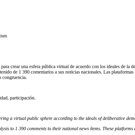
lism
para crear una esfera pública virtual de acuerdo con los ideales de la de
ontenido de 1 390 comentarios a sus noticias nacionales. Las plataformas 
 o congruencia.
idad, participación.
tering a virtual public sphere according to the ideals of deliberative de
lysis to 1
390 comments to their national news ítems. These platforms of