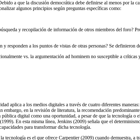
Debido a que la discusión democrática debe definirse al menos por la ca
ionalizar algunos principios según preguntas específicas como:
squeda y recopilación de información de otros miembros del foro? Prov
 y responden a los puntos de vistas de otras personas? Se definieron dos
cionalmente vs. la argumentación ad hominem no susceptible a críticas 
d aplica a los medios digitales a través de cuatro diferentes maneras: v
n embargo, en la revisión de literatura, la recomendación predominante e
a pública digital como una oportunidad, a pesar de que la tecnología o e
(1999). En esta misma línea, Jenkins (2009) señala que el determinismo 
s capacidades para transformar dicha tecnología.
la tecnología es el que ofrece Carpentier (2009) cuando demuestra, a tr