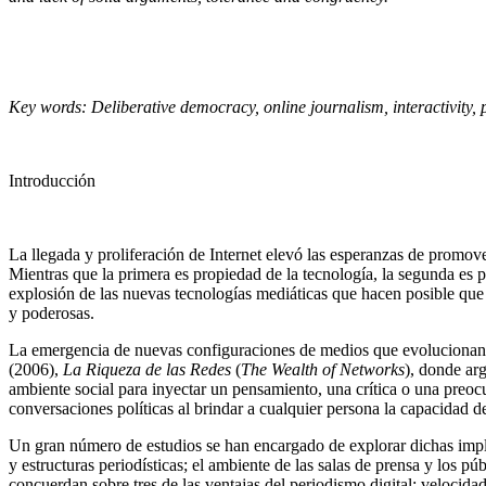
Key words:
Deliberative democracy, online journalism, interactivity, p
Introducción
La llegada y proliferación de Internet elevó las esperanzas de promove
Mientras que la primera es propiedad de la tecnología, la segunda es 
explosión de las nuevas tecnologías mediáticas que hacen posible qu
y poderosas.
La emergencia de nuevas configuraciones de medios que evolucionan y
(2006),
La Riqueza de las Redes
(
The Wealth of Networks
), donde arg
ambiente social para inyectar un pensamiento, una crítica o una preocu
conversaciones políticas al brindar a cualquier persona la capacidad de
Un gran número de estudios se han encargado de explorar dichas implic
y estructuras periodísticas; el ambiente de las salas de prensa y los 
concuerdan sobre tres de las ventajas del periodismo digital: velocidad