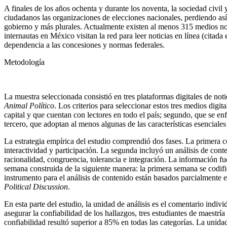
A finales de los años ochenta y durante los noventa, la sociedad civil 
ciudadanos las organizaciones de elecciones nacionales, perdiendo así
gobierno y más plurales. Actualmente existen al menos 315 medios not
internautas en México visitan la red para leer noticias en línea (cita
dependencia a las concesiones y normas federales.
Metodología
La muestra seleccionada consistió en tres plataformas digitales de not
Animal Político
. Los criterios para seleccionar estos tres medios digi
capital y que cuentan con lectores en todo el país; segundo, que se en
tercero, que adoptan al menos algunas de las características esenciale
La estrategia empírica del estudio comprendió dos fases. La primera cons
interactividad y participación. La segunda incluyó un análisis de cont
racionalidad, congruencia, tolerancia e integración. La información fu
semana construida de la siguiente manera: la primera semana se codifi
instrumento para el análisis de contenido están basados parcialmente
Political Discussion
.
En esta parte del estudio, la unidad de análisis es el comentario indi
asegurar la confiabilidad de los hallazgos, tres estudiantes de maestr
confiabilidad resultó superior a 85% en todas las categorías. La unidad