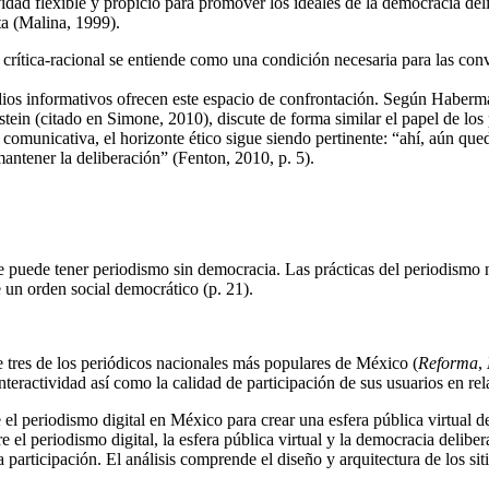
ividad flexible y propicio para promover los ideales de la democracia de
a (Malina, 1999).
rítica-racional se entiende como una condición necesaria para las conver
dios informativos ofrecen este espacio de confrontación. Según Habermas,
stein (citado en Simone, 2010), discute de forma similar el papel de lo
omunicativa, el horizonte ético sigue siendo pertinente: “ahí, aún qu
 mantener la deliberación” (Fenton, 2010, p. 5).
puede tener periodismo sin democracia. Las prácticas del periodismo no s
 un orden social democrático (p. 21).
de tres de los periódicos nacionales más populares de México (
Reforma
,
nteractividad así como la calidad de participación de sus usuarios en rel
 el periodismo digital en México para crear una esfera pública virtual 
ntre el periodismo digital, la esfera pública virtual y la democracia del
la participación. El análisis comprende el diseño y arquitectura de los sit