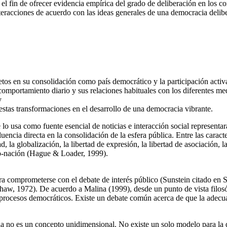
n el fin de ofrecer evidencia empírica del grado de deliberación en los co
interacciones de acuerdo con las ideas generales de una democracia delibe
etos en su consolidación como país democrático y la participación activ
 comportamiento diario y sus relaciones habituales con los diferentes me
y
estas transformaciones en el desarrollo de una democracia vibrante.
 lo usa como fuente esencial de noticias e interacción social represent
uencia directa en la consolidación de la esfera pública. Entre las caracte
, la globalización, la libertad de expresión, la libertad de asociación, l
ado-nación (Hague & Loader, 1999).
ra comprometerse con el debate de interés público (Sunstein citado en 
w, 1972). De acuerdo a Malina (1999), desde un punto de vista filosófi
rocesos democráticos. Existe un debate común acerca de que la adecuac
cia no es un concepto unidimensional. No existe un solo modelo para la 