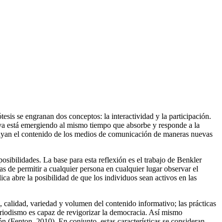
esis se engranan dos conceptos: la interactividad y la participación.
tiva está emergiendo al mismo tiempo que absorbe y responde a la
buyan el contenido de los medios de comunicación de maneras nuevas
bilidades. La base para esta reflexión es el trabajo de Benkler
as de permitir a cualquier persona en cualquier lugar observar el
ca abre la posibilidad de que los individuos sean activos en las
 calidad, variedad y volumen del contenido informativo; las prácticas
 periodismo es capaz de revigorizar la democracia. Así mismo
ión (Fenton, 2010). En conjunto, estas características se consideran