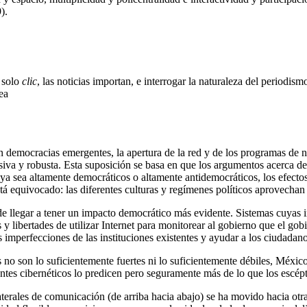
).
 solo
clic
, las noticias importan, e interrogar la naturaleza del periodis
ea
n democracias emergentes, la apertura de la red y de los programas de n
iva y robusta. Esta suposición se basa en que los argumentos acerca de l
, ya sea altamente democráticos o altamente antidemocráticos, los efect
á equivocado: las diferentes culturas y regímenes políticos aprovechan 
de llegar a tener un impacto democrático más evidente. Sistemas cuyas i
y libertades de utilizar Internet para monitorear al gobierno que el gob
 imperfecciones de las instituciones existentes y ayudar a los ciudadanos
 no son lo suficientemente fuertes ni lo suficientemente débiles, México
ntes cibernéticos lo predicen pero seguramente más de lo que los escépt
terales de comunicación (de arriba hacia abajo) se ha movido hacia otras