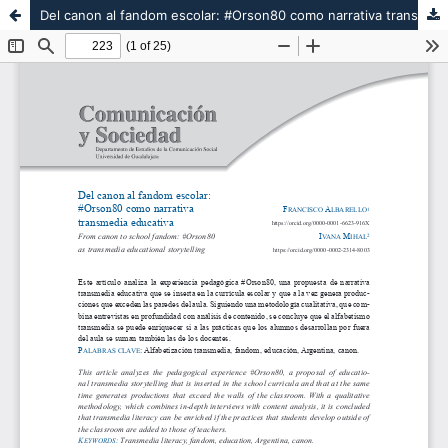
Del canon al fandom escolar: #Orson80 como narrativa transmedia educativa