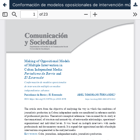
Conformación de modelos oposicionales de intervención múltiple en medios independientes cubanos: Periodismo de Barrio y El Estornudo