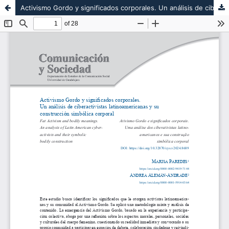
Activismo Gordo y significados corporales. Un análisis de ciberactivistas latinoamericanas y su construcción simbólica corporal