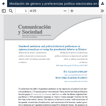
Mediación de género y preferencias político-electorales en la prensa de opinión sobre los debates presidenciales en México