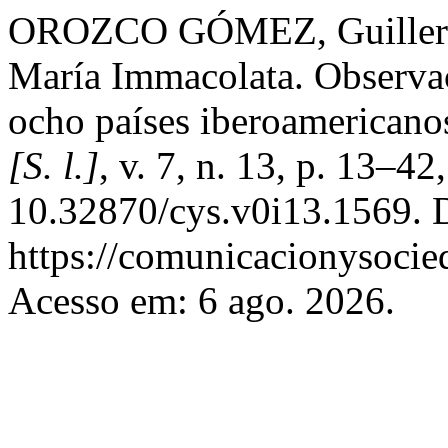
OROZCO GÓMEZ, Guille
María Immacolata. Observaci
ocho países iberoamericano
[S. l.]
, v. 7, n. 13, p. 13–4
10.32870/cys.v0i13.1569. 
https://comunicacionysocie
Acesso em: 6 ago. 2026.