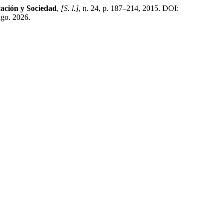
ción y Sociedad
,
[S. l.]
, n. 24, p. 187–214, 2015. DOI:
ago. 2026.