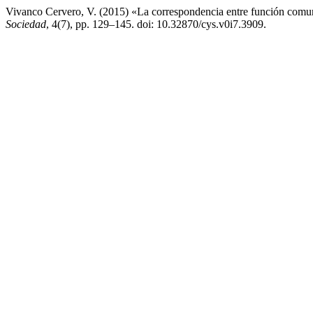
Vivanco Cervero, V. (2015) «La correspondencia entre función comun
Sociedad
, 4(7), pp. 129–145. doi: 10.32870/cys.v0i7.3909.