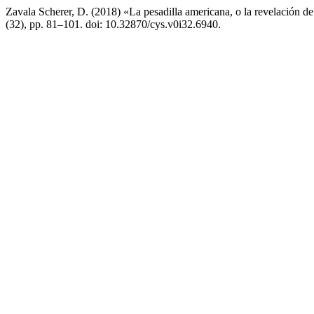
Zavala Scherer, D. (2018) «La pesadilla americana, o la revelación 
(32), pp. 81–101. doi: 10.32870/cys.v0i32.6940.