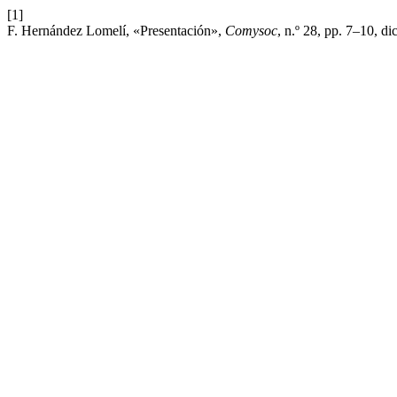
[1]
F. Hernández Lomelí, «Presentación»,
Comysoc
, n.º 28, pp. 7–10, di