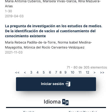
María Antonia Cuberos, Marisela Vivas-García, Rina Mazuera-
Arias
1-30
2019-04-03
La pregunta de investigación en los estudios de medios.
De la identificación de vacíos al cuestionamiento del
conocimiento existente
María Rebeca Padilla-de-la-Torre, Norma Isabel Medina-
Mayagoitia, Mónica del Rocío Cervantes-Velázquez
2021-11-03
71 - 80 de 305 elementos
<<
<
3
4
5
6
7
8
9
10
11
12
>
>>
Iniciar sesión
Idioma