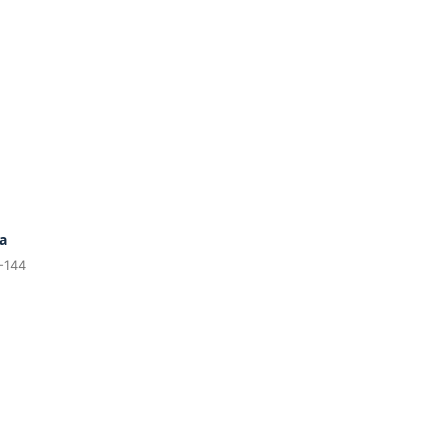
ia
-144