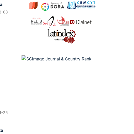
ca
3-68
1-25
to