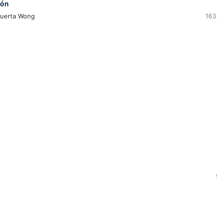
ión
Huerta Wong
163