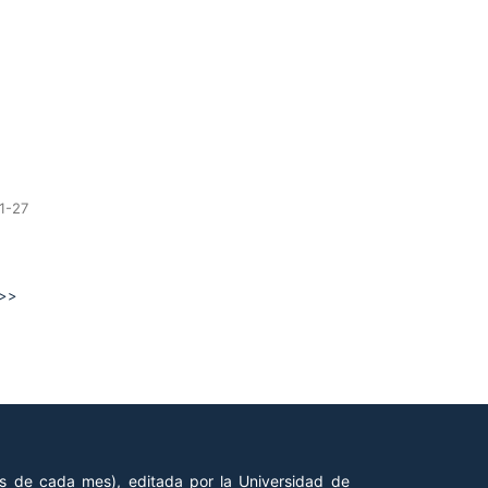
1-27
>>
es de cada mes), editada por la Universidad de