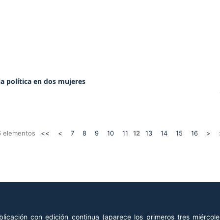
a política en dos mujeres
16 elementos
<<
<
7
8
9
10
11
12
13
14
15
16
>
licación con edición continua (aparece los primeros tres miércol