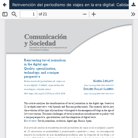
Reinvención del periodismo de viajes en la era digital: Calidad, especialización, tecnología y mirada única