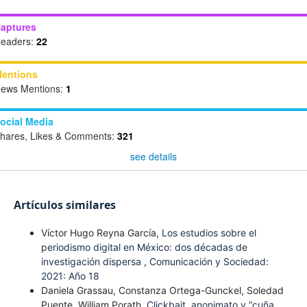
aptures
eaders:
22
entions
ews Mentions:
1
ocial Media
hares, Likes & Comments:
321
see details
Artículos similares
Víctor Hugo Reyna García,
Los estudios sobre el
periodismo digital en México: dos décadas de
investigación dispersa
,
Comunicación y Sociedad:
2021: Año 18
Daniela Grassau, Constanza Ortega-Gunckel, Soledad
Puente, William Porath,
Clickbait, anonimato y “cuña