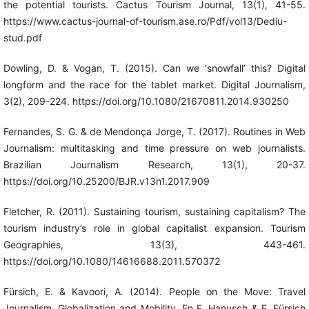
the potential tourists. Cactus Tourism Journal, 13(1), 41-55.
https://www.cactus-journal-of-tourism.ase.ro/Pdf/vol13/Dediu-
stud.pdf
Dowling, D. & Vogan, T. (2015). Can we ‘snowfall’ this? Digital
longform and the race for the tablet market. Digital Journalism,
3(2), 209-224. https://doi.org/10.1080/21670811.2014.930250
Fernandes, S. G. & de Mendonça Jorge, T. (2017). Routines in Web
Journalism: multitasking and time pressure on web journalists.
Brazilian Journalism Research, 13(1), 20-37.
https://doi.org/10.25200/BJR.v13n1.2017.909
Fletcher, R. (2011). Sustaining tourism, sustaining capitalism? The
tourism industry’s role in global capitalist expansion. Tourism
Geographies, 13(3), 443-461.
https://doi.org/10.1080/14616688.2011.570372
Fürsich, E. & Kavoori, A. (2014). People on the Move: Travel
Journalism, Globalization and Mobility. En F. Hanusch & E. Fürsich