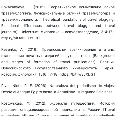
Pokazanyeva, I. (2015). Теоретическое осмысление основ
трэвел-блогинга. Функциональные отличия трэвел-блогера и
трэвел-журналиста. [Theoretical foundations of travel blogging.
Functional differences between travel blogger and travel
journalist]. Universum: филология и искусствоведение, 3-4(17).
https://bit.ly/3JXzCCC
Revenko, A. (2016). Предпосылки возникновения и этапы
становления печатных изданий о путешествиях [Background
and stages of formation of travel publications]. Вестник
Новосибирского Государственного Университета. Серия:
история, филология, 15(6), 7-18. https://bit.ly/3JXDGTj
Rivas Nieto, P. E. (2006). Naturaleza del periodismo de viajes:
Desde el Antiguo Egipto hasta la Actualidad. Miraguano Ediciones.
Rostovskaia, Y. (2012). Журналы путешествий. История
развития специализированной периодики в России [Travel
magazines. History of the development of specialized periodicals