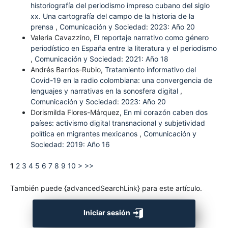
historiografía del periodismo impreso cubano del siglo
xx. Una cartografía del campo de la historia de la
prensa
,
Comunicación y Sociedad: 2023: Año 20
Valeria Cavazzino,
El reportaje narrativo como género
periodístico en España entre la literatura y el periodismo
,
Comunicación y Sociedad: 2021: Año 18
Andrés Barrios-Rubio,
Tratamiento informativo del
Covid-19 en la radio colombiana: una convergencia de
lenguajes y narrativas en la sonosfera digital
,
Comunicación y Sociedad: 2023: Año 20
Dorismilda Flores-Márquez,
En mi corazón caben dos
países: activismo digital transnacional y subjetividad
política en migrantes mexicanos
,
Comunicación y
Sociedad: 2019: Año 16
1
2
3
4
5
6
7
8
9
10
>
>>
También puede {advancedSearchLink} para este artículo.
Iniciar sesión