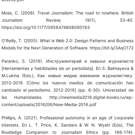
Moss, C. (2008). Travel Journalism: The road to nowhere. British
Journalism Review, 19(1), 33-40.
https://doi.org/10.1177/0956474808090193
O’Reilly, T. (2005). What is Web 2.0: Design Patterns and Business
Models for the Next Generation of Software. https://bit.ly/3AqO172
Paranko, S. (2016). Инструментарий и навыки журналиста
[Herramientas y habilidades de un periodista]. En S. Balmayeva &
M.Lukina (Eds.), Как новые медиа изменили журналистику.
2012-2016 [Cómo los nuevos medios de comunicación han
cambiado el periodismo. 2012-2016] (pp. 6-30). Universidad de
las Humanidades. http://newmedia2016.digital-books.ru/wp-
content/uploads/2016/06/New-Media-2016.pdf
Phillips, A. (2021). Professional autonomy in an age of corporate
interests. En L. T. Price, K. Sanders & W. N. Wyatt (Eds), The
Routledge Companion to Journalism Ethics (pp. 166-174).