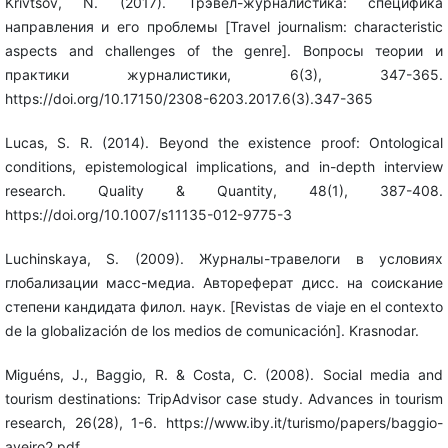
Krivtsov, N. (2017). Трэвел-журналистика: специфика
направления и его проблемы [Travel journalism: characteristic
aspects and challenges of the genre]. Вопросы теории и
практики журналистики, 6(3), 347-365.
https://doi.org/10.17150/2308-6203.2017.6(3).347-365
Lucas, S. R. (2014). Beyond the existence proof: Ontological
conditions, epistemological implications, and in-depth interview
research. Quality & Quantity, 48(1), 387-408.
https://doi.org/10.1007/s11135-012-9775-3
Luchinskaya, S. (2009). Журналы-травелоги в условиях
глобализации масс-медиа. Автореферат дисс. на соискание
степени кандидата филол. наук. [Revistas de viaje en el contexto
de la globalización de los medios de comunicación]. Krasnodar.
Miguéns, J., Baggio, R. & Costa, C. (2008). Social media and
tourism destinations: TripAdvisor case study. Advances in tourism
research, 26(28), 1-6. https://www.iby.it/turismo/papers/baggio-
aveiro2.pdf