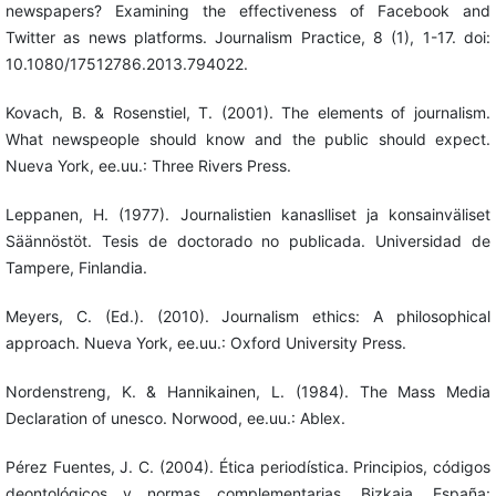
newspapers? Examining the effectiveness of Facebook and
Twitter as news platforms. Journalism Practice, 8 (1), 1-17. doi:
10.1080/17512786.2013.794022.
Kovach, B. & Rosenstiel, T. (2001). The elements of journalism.
What newspeople should know and the public should expect.
Nueva York, ee.uu.: Three Rivers Press.
Leppanen, H. (1977). Journalistien kanaslliset ja konsainväliset
Säännöstöt. Tesis de doctorado no publicada. Universidad de
Tampere, Finlandia.
Meyers, C. (Ed.). (2010). Journalism ethics: A philosophical
approach. Nueva York, ee.uu.: Oxford University Press.
Nordenstreng, K. & Hannikainen, L. (1984). The Mass Media
Declaration of unesco. Norwood, ee.uu.: Ablex.
Pérez Fuentes, J. C. (2004). Ética periodística. Principios, códigos
deontológicos y normas complementarias. Bizkaia, España: