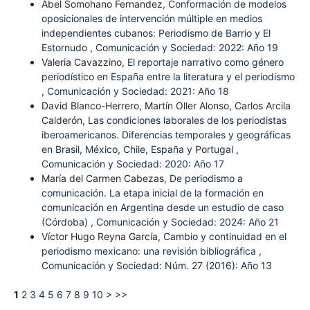
Abel Somohano Fernandez,
Conformación de modelos
oposicionales de intervención múltiple en medios
independientes cubanos: Periodismo de Barrio y El
Estornudo
,
Comunicación y Sociedad: 2022: Año 19
Valeria Cavazzino,
El reportaje narrativo como género
periodístico en España entre la literatura y el periodismo
,
Comunicación y Sociedad: 2021: Año 18
David Blanco-Herrero, Martín Oller Alonso, Carlos Arcila
Calderón,
Las condiciones laborales de los periodistas
iberoamericanos. Diferencias temporales y geográficas
en Brasil, México, Chile, España y Portugal
,
Comunicación y Sociedad: 2020: Año 17
María del Carmen Cabezas,
De periodismo a
comunicación. La etapa inicial de la formación en
comunicación en Argentina desde un estudio de caso
(Córdoba)
,
Comunicación y Sociedad: 2024: Año 21
Víctor Hugo Reyna García,
Cambio y continuidad en el
periodismo mexicano: una revisión bibliográfica
,
Comunicación y Sociedad: Núm. 27 (2016): Año 13
1
2
3
4
5
6
7
8
9
10
>
>>