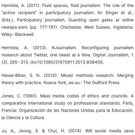
Hermida, A. (2011). Fluid spaces, fluid journalism. The role of the
“active recipient” in participatory journalism. En Singer et al.,
(Eds.), Participatory journalism. Guarding open gates at online
newspa-pers (pp. 177-191). Chichester, West Sussex, Inglaterra:
Wiley- Blackwell.
Hermida, A. (2013). #Journalism. Reconfiguring journalism
research about Twitter, one tweet at a time. Digital Journalism, 1
(3), 295- 313. doi:10.1080/21670811.2013.808456.
Hesse-Biber, S. N. (2010). Mixed methods research: Merging
theory with practice. Nueva York, ee.uu.: The Guilford Press.
Jones, C. (1980). Mass media codes of ethics and councils. A
comparative international study on professional standards. París,
Francia: Organización de las Naciones Unidas para la Educación,
la Ciencia y la Cultura.
Ju, A., Jeong, S. & Chyi, H. (2014). Will social media save