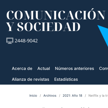
Acerca de
Actual
Números anteriores
Conv
Alianza de revistas
Estadísticas
Inicio
/
Archivos
/
2021: Año 18
/
Netflix y la 