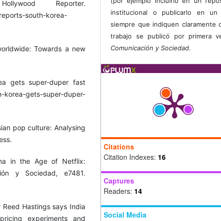
(por ejemplo incluirlo en un repos
llywood Reporter.
institucional o publicarlo en un 
reports-south-korea-
siempre que indiquen claramente 
trabajo se publicó por primera 
Comunicación y Sociedad
.
 worldwide: Towards a new
a gets super-duper fast
h-korea-gets-super-duper-
sian pop culture: Analysing
ess.
Citations
Citation Indexes:
16
a in the Age of Netflix:
ción y Sociedad, e7481.
Captures
Readers:
14
er Reed Hastings says India
Social Media
 pricing experiments and