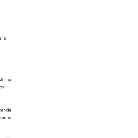
e la
elina
ios
encia
mons