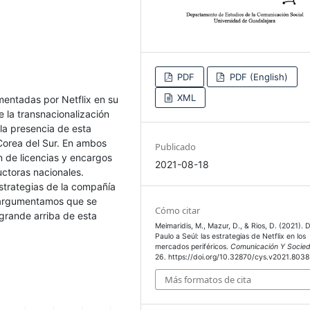
PDF
PDF (English)
XML
mentadas por Netflix en su
 la transnacionalización
 la presencia de esta
 Corea del Sur. En ambos
Publicado
n de licencias y encargos
2021-08-18
ctoras nacionales.
strategias de la compañía
, argumentamos que se
Cómo citar
 grande arriba de esta
Meimaridis, M., Mazur, D., & Rios, D. (2021). 
Paulo a Seúl: las estrategias de Netflix en los
mercados periféricos.
Comunicación Y Socie
26. https://doi.org/10.32870/cys.v2021.8038
Más formatos de cita