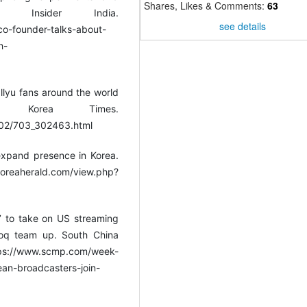
Shares, Likes & Comments:
63
s Insider India.
see details
-co-founder-talks-about-
h-
llyu fans around the world
e Korea Times.
/02/703_302463.html
 expand presence in Korea.
erald.com/view.php?
a’ to take on US streaming
ooq team up. South China
scmp.com/week-
ean-broadcasters-join-