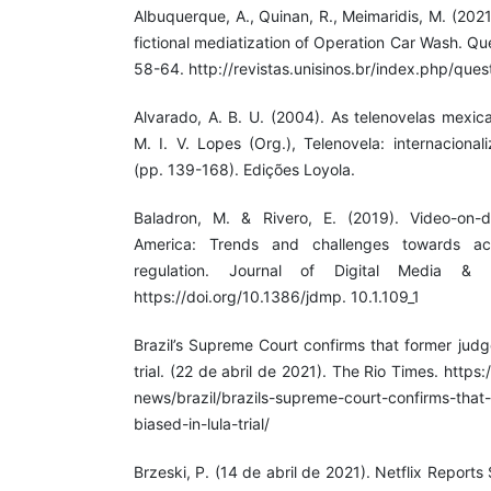
Albuquerque, A., Quinan, R., Meimaridis, M. (20
fictional mediatization of Operation Car Wash. Qu
58-64. http://revistas.unisinos.br/index.php/que
Alvarado, A. B. U. (2004). As telenovelas mexic
M. I. V. Lopes (Org.), Telenovela: internacional
(pp. 139-168). Edições Loyola.
Baladron, M. & Rivero, E. (2019). Video-on-
America: Trends and challenges towards ac
regulation. Journal of Digital Media & P
https://doi.org/10.1386/jdmp. 10.1.109_1
Brazil’s Supreme Court confirms that former jud
trial. (22 de abril de 2021). The Rio Times. https:
news/brazil/brazils-supreme-court-confirms-tha
biased-in-lula-trial/
Brzeski, P. (14 de abril de 2021). Netflix Reports