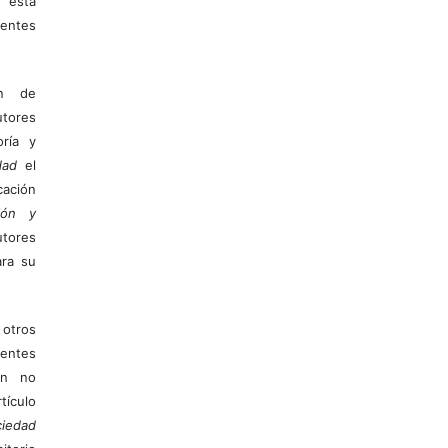
 esta
entes
ón de
tores
ría y
dad
el
ación
ión y
utores
ara su
otros
ientes
ión no
ículo
iedad