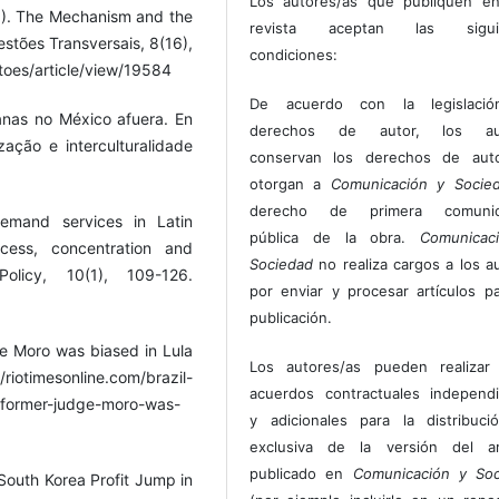
Los autores/as que publiquen en
21). The Mechanism and the
revista aceptan las sigui
estões Transversais, 8(16),
condiciones:
stoes/article/view/19584
De acuerdo con la legislaci
anas no México afuera. En
derechos de autor, los au
ização e interculturalidade
conservan los derechos de auto
otorgan a
Comunicación y Socie
derecho de primera comunic
demand services in Latin
pública de la obra.
Comunicac
cess, concentration and
Sociedad
no realiza cargos a los a
olicy, 10(1), 109-126.
por enviar y procesar artículos p
publicación.
ge Moro was biased in Lula
Los autores/as pueden realizar 
//riotimesonline.com/brazil-
acuerdos contractuales independ
t-former-judge-moro-was-
y adicionales para la distribuc
exclusiva de la versión del art
publicado en
Comunicación y Soc
 South Korea Profit Jump in