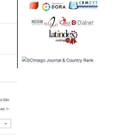
De São
dad
, 1–