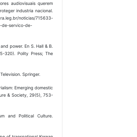
tores audiovisuais querem
teger industria nacional.
leg.br/noticias/715633-
-de-servico-de-
 and power. En S. Hall & B.
5-320). Polity Press; The
Television. Springer.
perialism: Emerging domestic
re & Society, 29(5), 753-
sm and Political Culture.
ape of transnational Korean