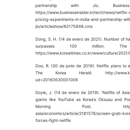
partnership with Jio. Busines
https://www.businessinsider.in/tech/news/netflix
pricing-experiments-in-india-and-partnership-wit
jio/articleshow/82175848.cms
Dong, S. H. (14 de enero de 2021). Number of ha
surpasses 100 million. Th
https://www.koreatimes.co.kr/www/culture/2021
Doo, R. (30 de junio de 2016). Netflix plans to
The Korea Herald. http://www.koreah
ud=20160630001006
Doyle, J. (14 de enero de 2019). ‘Netflix of Asi
giants like YouTube as Korea’s Oksusu and P
Morning Post. https://www.
asia/economics/article/2181578/screen-grab-kor
forces-fight-netflix