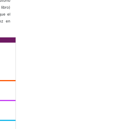
itorio
libro)
que el
vez en