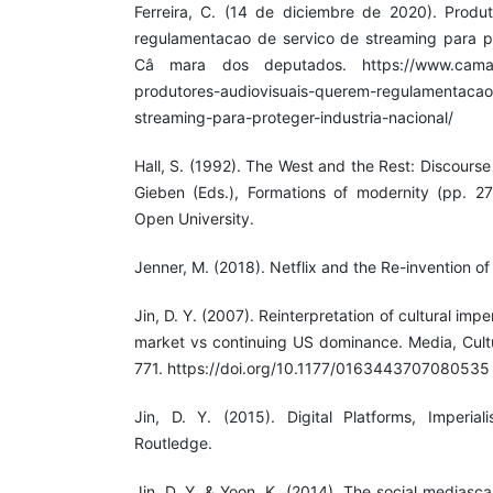
Ferreira, C. (14 de diciembre de 2020). Produ
regulamentacao de servico de streaming para pro
Câ mara dos deputados. https://www.camara.
produtores-audiovisuais-querem-regulamentacao
streaming-para-proteger-industria-nacional/
Hall, S. (1992). The West and the Rest: Discourse
Gieben (Eds.), Formations of modernity (pp. 27
Open University.
Jenner, M. (2018). Netflix and the Re-invention of 
Jin, D. Y. (2007). Reinterpretation of cultural im
market vs continuing US dominance. Media, Cultu
771. https://doi.org/10.1177/0163443707080535
Jin, D. Y. (2015). Digital Platforms, Imperiali
Routledge.
Jin, D. Y. & Yoon, K. (2014). The social mediasc