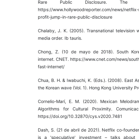
Rare Public Disclosure. The Ho
https://www.hollywoodreporter.com/news/netflix-
profit-jump-in-rare-public-disclosure
Chalaby, J. K. (2005). Transnational television
media order. Ib tauris.
Chong, Z. (10 de mayo de 2018). South Kore
internet. CNET. https://www.cnet.com/news/sout
fast-internet/
Chua, B. H. & Iwabuchi, K. (Eds.). (2008). East A
the Korean wave (Vol. 1). Hong Kong University Pr
Cornelio-Marí, E. M. (2020). Mexican Melodram
Algorithms for Cultural Proximity. Comunica
https://doi.org/10.32870/cys.v2020.7481
Dash, S. (21 de abril de 2021). Netflix co-found
is a 'speculative' investment – talks about