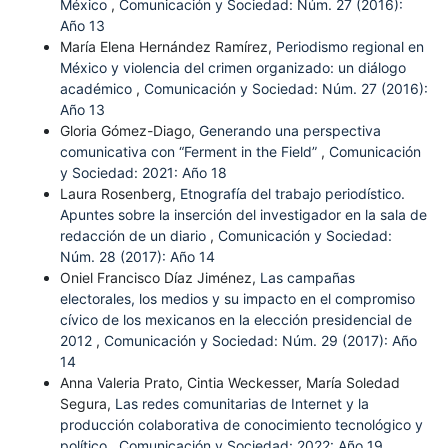
México
,
Comunicación y Sociedad: Núm. 27 (2016):
Año 13
María Elena Hernández Ramírez,
Periodismo regional en
México y violencia del crimen organizado: un diálogo
académico
,
Comunicación y Sociedad: Núm. 27 (2016):
Año 13
Gloria Gómez-Diago,
Generando una perspectiva
comunicativa con “Ferment in the Field”
,
Comunicación
y Sociedad: 2021: Año 18
Laura Rosenberg,
Etnografía del trabajo periodístico.
Apuntes sobre la inserción del investigador en la sala de
redacción de un diario
,
Comunicación y Sociedad:
Núm. 28 (2017): Año 14
Oniel Francisco Díaz Jiménez,
Las campañas
electorales, los medios y su impacto en el compromiso
cívico de los mexicanos en la elección presidencial de
2012
,
Comunicación y Sociedad: Núm. 29 (2017): Año
14
Anna Valeria Prato, Cintia Weckesser, María Soledad
Segura,
Las redes comunitarias de Internet y la
producción colaborativa de conocimiento tecnológico y
político
,
Comunicación y Sociedad: 2022: Año 19