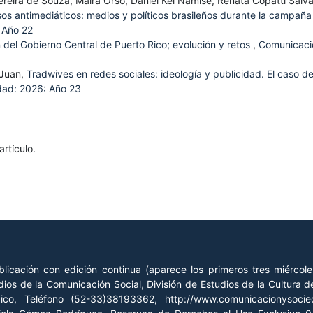
ereira de Souza, Maíra Orso, Daniel Kei Namise, Renata Copatti Salva
rsos antimediáticos: medios y políticos brasileños durante la campaña
 Año 22
del Gobierno Central de Puerto Rico; evolución y retos
,
Comunicaci
-Juan,
Tradwives en redes sociales: ideología y publicidad. El caso d
dad: 2026: Año 23
rtículo.
licación con edición continua (aparece los primeros tres miércol
ios de la Comunicación Social, División de Estudios de la Cultura
xico, Teléfono (52-33)38193362, http://www.comunicacionysoc