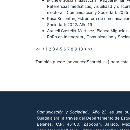
Michele Goulart Massuchin, Raquel Mirian P
Referencias mediáticas, visibilidad y discu
electoral
,
Comunicación y Sociedad: 2025:
Rosa Sesentón,
Estructura de comunicación 
Sociedad: 2022: Año 19
Araceli Castelló-Martínez, Blanca Miguélez
RoRo en Instagram
,
Comunicación y Socie
<<
<
1
2
3
4
5
6
7
8
9
10
>
>>
También puede {advancedSearchLink} para este a
Comunicación y Sociedad
, Año 23, es una pub
Guadalajara, a través del Departamento de Estud
Belenes, C.P. 45100. Zapopan, Jalisco, Mé