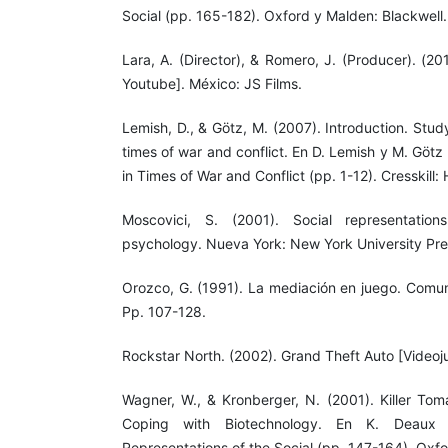
Social (pp. 165-182). Oxford y Malden: Blackwell.
Lara, A. (Director), & Romero, J. (Producer). (2
Youtube]. México: JS Films.
Lemish, D., & Götz, M. (2007). Introduction. Stu
times of war and conflict. En D. Lemish y M. Götz
in Times of War and Conflict (pp. 1-12). Cresskill
Moscovici, S. (2001). Social representations
psychology. Nueva York: New York University Pre
Orozco, G. (1991). La mediación en juego. Comun
Pp. 107-128.
Rockstar North. (2002). Grand Theft Auto [Videoj
Wagner, W., & Kronberger, N. (2001). Killer Tom
Coping with Biotechnology. En K. Deaux 
Representations of the Social (pp. 147-164). Oxfo