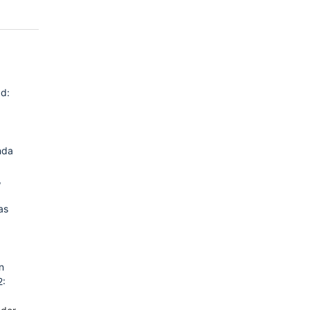
d:
a
nda
,
as
n
2: