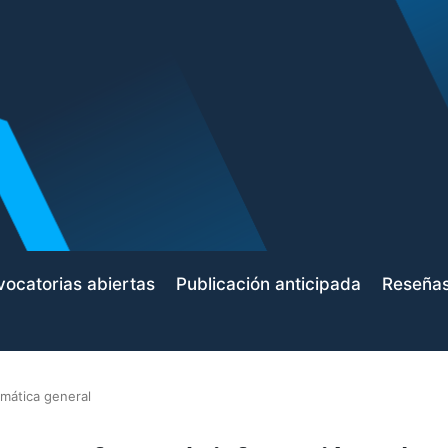
ocatorias abiertas
Publicación anticipada
Reseña
mática general