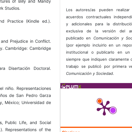
tures of Billy and Mandy
rk Studios.
Los autores/as pueden realizar 
acuerdos contractuales independ
nd Practice (Kindle ed.).
y adicionales para la distribuc
exclusiva de la versión del art
publicado en
Comunicación y Soc
and Prejudice in Conflict.
(por ejemplo incluirlo en un repos
ety. Cambridge: Cambridge
institucional o publicarlo en un 
siempre que indiquen claramente 
trabajo se publicó por primera 
a Disertación Doctoral.
Comunicación y Sociedad
.
el niño. Representaciones
niños de San Pedro Garza
ey, México; Universidad de
s, Public Life, and Social
). Representations of the