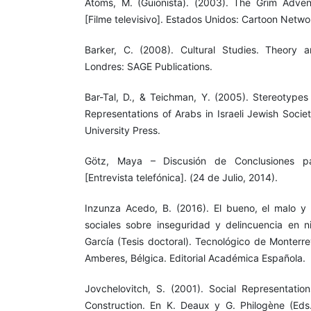
Atoms, M. (Guionista). (2003). The Grim Adven
[Filme televisivo]. Estados Unidos: Cartoon Netwo
Barker, C. (2008). Cultural Studies. Theory a
Londres: SAGE Publications.
Bar-Tal, D., & Teichman, Y. (2005). Stereotypes 
Representations of Arabs in Israeli Jewish Soci
University Press.
Götz, Maya – Discusión de Conclusiones par
[Entrevista telefónica]. (24 de Julio, 2014).
Inzunza Acedo, B. (2016). El bueno, el malo y 
sociales sobre inseguridad y delincuencia en 
García (Tesis doctoral). Tecnológico de Monterr
Amberes, Bélgica. Editorial Académica Española.
Jovchelovitch, S. (2001). Social Representation
Construction. En K. Deaux y G. Philogène (Eds.