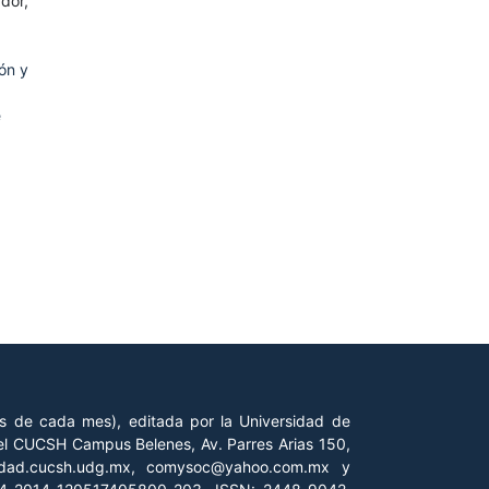
dor,
ón y
e
es de cada mes), editada por la Universidad de
 del CUCSH Campus Belenes, Av. Parres Arias 150,
iedad.cucsh.udg.mx, comysoc@yahoo.com.mx y