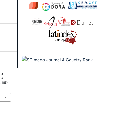
la
 la
, 185–
9