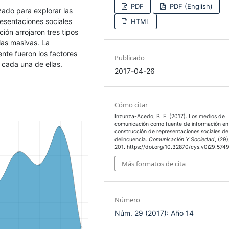
PDF
PDF (English)
izado para explorar las
resentaciones sociales
HTML
ión arrojaron tres tipos
 las masivas. La
ente fueron los factores
Publicado
 cada una de ellas.
2017-04-26
Cómo citar
Inzunza-Acedo, B. E. (2017). Los medios de
comunicación como fuente de información en 
construcción de representaciones sociales de
delincuencia.
Comunicación Y Sociedad
, (29)
201. https://doi.org/10.32870/cys.v0i29.574
Más formatos de cita
Número
Núm. 29 (2017): Año 14