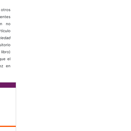
otros
ientes
ión no
ículo
iedad
itorio
libro)
que el
vez en