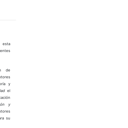
 esta
entes
ón de
tores
ría y
dad
el
ación
ión y
utores
ara su