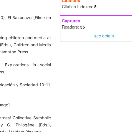
Citations
Citation Indexes:
5
010). El Bazucazo [Filme en
Captures
Readers:
35
see details
dying children and media at
 (Eds.), Children and Media
: Hampton Press.
. Explorations in social
ss.
icación y Sociedad 10-11.
uego].
atoes! Collective Symbolic
y G. Philogène (Eds.),
rd y Malden: Blackwell.