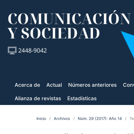
Acerca de
Actual
Números anteriores
Conv
Alianza de revistas
Estadísticas
Inicio
/
Archivos
/
Núm. 29 (2017): Año 14
/
Te