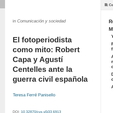
Co
in
Comunicación y sociedad
R
M
El fotoperiodista
como mito: Robert
Capa y Agustí
Centelles ante la
guerra civil española
Teresa Ferré Panisello
DOI:
10.32870/cys.v0i33.6913