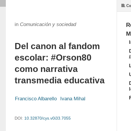
Co
in
Comunicación y sociedad
R
M
Del canon al fandom
escolar: #Orson80
como narrativa
transmedia educativa
Francisco Albarello
Ivana Mihal
DOI:
10.32870/cys.v0i33.7055