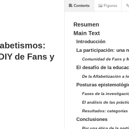
Contents
Figures
Resumen
Main Text
Introducción
lfabetismos:
La participación: una 
 DIY de Fans y
Comunidad de Fans y M
El desafío de la educ
De la Alfabetización a 
Posturas epistemológi
Fases de la investigaci
El análisis de las práct
Resultados: categorías 
Conclusiones
Por una ética de la part