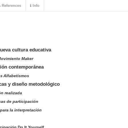
References
Info
nueva cultura educativa
ovimiento Maker
ación contemporánea
los Alfabetismos
cas y diseño metodológico
ón realizada
icas de participación
para la interpretación
icipación
Do It Yourself