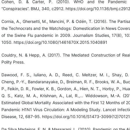
Cohen, D. & Carter, P. (2010). WHO and the Pandemic 
“Conspiracies”. BMJ, 340, c2912. https://doi.org/10.1136/bmj.c291
Cornia, A., Ghersetti, M., Mancini, P. & Odén, T. (2016). The Partis
the Technocrats and the Watchdogs: Domestication in News Cover
of the Swine Flu pandemic in 2009. Journalism Studies, 17(8), 1
1050. https://doi.org/10.1080/1461670X.2015.1040891
Couldry, N. & Hepp, A. (2017). The Mediated Construction of Real
Polity Press.
Dawood, F. S., Iuliano, A. D., Reed, C. Meltzer, M. I., Shay, D.
Cheng, P.-Y., Bandaranayake, D., Breiman, R. F., Brooks, W. A., Bu
P., Feikin, D. R., Fowler, K. B., Gordon, A., Hien, N. T., Horby, P., Hu
Q. S., Katz, M. A., Krishnan, A., Lal, R.,… Widdowson, M.-A. (20
Estimated Global Mortality Associated with the First 12 Months of 
Pandemic H1N1 Virus Circulation: A Modeling Study. Lancet Infect
Disease, 12, 687-95. https://doi.org/10.1016/S1473-3099(12)7012
Da Silva Madeiros, F. N. & Massarani, L. (2010). Pandemic on the Ai