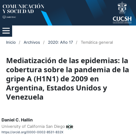
Inicio
/
Archivos
/
2020: Año 17
/
Temática general
Mediatización de las epidemias: la
cobertura sobre la pandemia de la
gripe A (H1N1) de 2009 en
Argentina, Estados Unidos y
Venezuela
Daniel C. Hallin
University of California San Diego
https://orcid.org/0000-0002-8531-832X