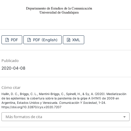
PDF
PDF (English)
XML
Publicado
2020-04-08
Cómo citar
Hallin, D. C., Briggs, C. L., Mantini-Briggs, C., Spinelli, H., & Sy, A. (2020). Mediatización
de las epidemias: la cobertura sobre la pandemia de la gripe A (H1N1) de 2009 en
Argentina, Estados Unidos y Venezuela.
Comunicación Y Sociedad
, 1–24.
https://doi.org/10.32870/cys.v2020.7207
Más formatos de cita