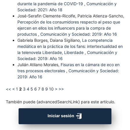
durante la pandemia de COVID-19
,
Comunicación y
Sociedad: 2021: Año 18
José-Serafin Clemente-Ricolfe, Patricia Atienza-Sancho,
Percepción de los consumidores respecto al peso que
ejercen en ellos los influencers para la compra de
productos
,
Comunicación y Sociedad: 2019: Año 16
Gabriela Borges, Daiana Sigiliano,
La competencia
mediática en la práctica de los fans: intertextualidad en
la telenovela Liberdade, Liberdade
,
Comunicación y
Sociedad: 2019: Año 16
Julián Atilano Morales,
Fisuras en la cámara de eco en
tres procesos electorales
,
Comunicación y Sociedad:
2019: Año 16
<<
<
1
2
3
4
5
6
7
8
9
10
>
>>
También puede {advancedSearchLink} para este artículo.
Iniciar sesión