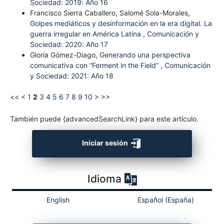
Sociedad: 2019: Año 16
Francisco Sierra Caballero, Salomé Sola-Morales,
Golpes mediáticos y desinformación en la era digital. La
guerra irregular en América Latina
,
Comunicación y
Sociedad: 2020: Año 17
Gloria Gómez-Diago,
Generando una perspectiva
comunicativa con “Ferment in the Field”
,
Comunicación
y Sociedad: 2021: Año 18
<<
<
1
2
3
4
5
6
7
8
9
10
>
>>
También puede {advancedSearchLink} para este artículo.
Iniciar sesión
Idioma
English
Español (España)