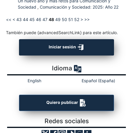
Un nuevo año y más retos para Comunicación y
Sociedad
,
Comunicación y Sociedad: 2025: Año 22
<<
<
43
44
45
46
47
48
49
50
51
52
>
>>
También puede {advancedSearchLink} para este artículo.
Iniciar sesión
Idioma
English
Español (España)
Quiero publicar
Redes sociales