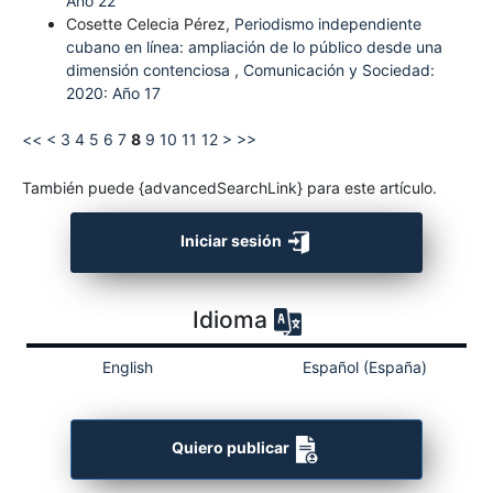
Año 22
Cosette Celecia Pérez,
Periodismo independiente
cubano en línea: ampliación de lo público desde una
dimensión contenciosa
,
Comunicación y Sociedad:
2020: Año 17
<<
<
3
4
5
6
7
8
9
10
11
12
>
>>
También puede {advancedSearchLink} para este artículo.
Iniciar sesión
Idioma
English
Español (España)
Quiero publicar