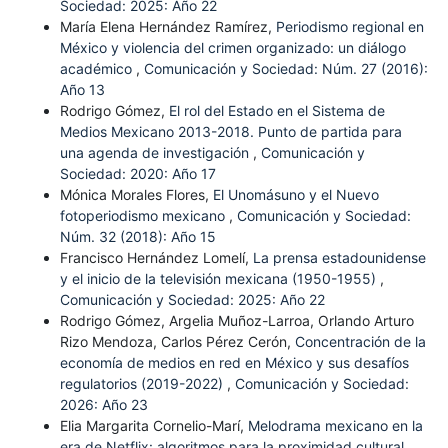
Sociedad: 2025: Año 22
María Elena Hernández Ramírez,
Periodismo regional en
México y violencia del crimen organizado: un diálogo
académico
,
Comunicación y Sociedad: Núm. 27 (2016):
Año 13
Rodrigo Gómez,
El rol del Estado en el Sistema de
Medios Mexicano 2013-2018. Punto de partida para
una agenda de investigación
,
Comunicación y
Sociedad: 2020: Año 17
Mónica Morales Flores,
El Unomásuno y el Nuevo
fotoperiodismo mexicano
,
Comunicación y Sociedad:
Núm. 32 (2018): Año 15
Francisco Hernández Lomelí,
La prensa estadounidense
y el inicio de la televisión mexicana (1950-1955)
,
Comunicación y Sociedad: 2025: Año 22
Rodrigo Gómez, Argelia Muñoz-Larroa, Orlando Arturo
Rizo Mendoza, Carlos Pérez Cerón,
Concentración de la
economía de medios en red en México y sus desafíos
regulatorios (2019-2022)
,
Comunicación y Sociedad:
2026: Año 23
Elia Margarita Cornelio-Marí,
Melodrama mexicano en la
era de Netflix: algoritmos para la proximidad cultural
,