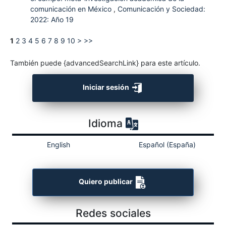
comunicación en México
,
Comunicación y Sociedad:
2022: Año 19
1
2
3
4
5
6
7
8
9
10
>
>>
También puede {advancedSearchLink} para este artículo.
Iniciar sesión
Idioma
English
Español (España)
Quiero publicar
Redes sociales