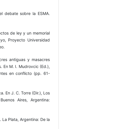
el debate sobre la ESMA.
ectos de ley y un memorial
yo, Proyecto Universidad
eo.
cres antiguas y masacres
 En M. I. Mudrovcic (Ed.),
tes en conflicto (pp. 61-
a. En J. C. Torre (Dir.), Los
Buenos Aires, Argentina:
La Plata, Argentina: De la