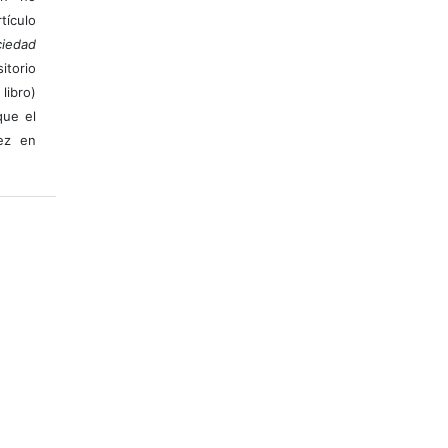
ículo
iedad
itorio
libro)
que el
vez en