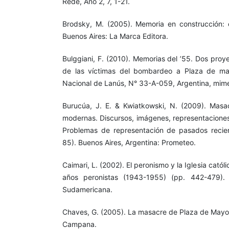
Rede, Año 2, 7, 1-21.
Brodsky, M. (2005). Memoria en construcción: 
Buenos Aires: La Marca Editora.
Bulggiani, F. (2010). Memorias del ’55. Dos proy
de las víctimas del bombardeo a Plaza de ma
Nacional de Lanús, N° 33-A-059, Argentina, mim
Burucúa, J. E. & Kwiatkowski, N. (2009). Masa
modernas. Discursos, imágenes, representaciones.
Problemas de representación de pasados recien
85). Buenos Aires, Argentina: Prometeo.
Caimari, L. (2002). El peronismo y la Iglesia católic
años peronistas (1943-1955) (pp. 442-479). 
Sudamericana.
Chaves, G. (2005). La masacre de Plaza de Mayo. 
Campana.