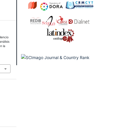
lencio
nálisis
n la