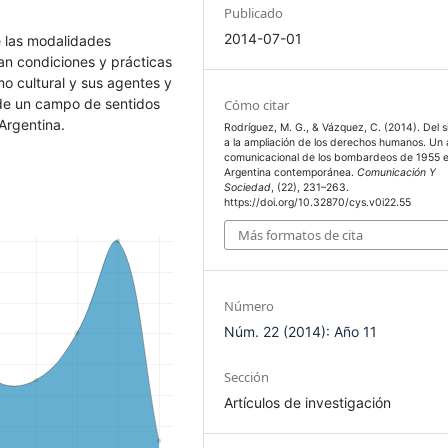
Publicado
2014-07-01
e las modalidades
an condiciones y prácticas
mo cultural y sus agentes y
 de un campo de sentidos
Cómo citar
Argentina.
Rodríguez, M. G., & Vázquez, C. (2014). Del si
a la ampliación de los derechos humanos. Un a
comunicacional de los bombardeos de 1955 e
Argentina contemporánea.
Comunicación Y
Sociedad
, (22), 231–263.
https://doi.org/10.32870/cys.v0i22.55
Más formatos de cita
Número
Núm. 22 (2014): Año 11
Sección
Artículos de investigación