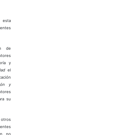
 esta
entes
ón de
tores
ría y
dad
el
ación
ión y
utores
ara su
otros
ientes
ión no