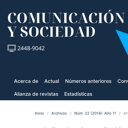
Acerca de
Actual
Números anteriores
Conv
Alianza de revistas
Estadísticas
Inicio
/
Archivos
/
Núm. 22 (2014): Año 11
/
Ar