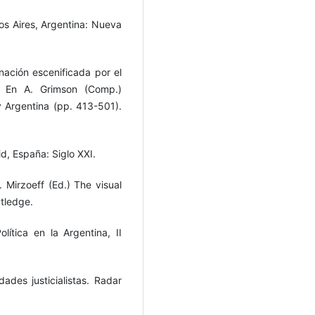
nos Aires, Argentina: Nueva
nación escenificada por el
. En A. Grimson (Comp.)
 y Argentina (pp. 413-501).
id, España: Siglo XXI.
. Mirzoeff (Ed.) The visual
utledge.
lítica en la Argentina, II
des justicialistas. Radar