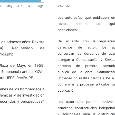
Licencia
Los autores/as que publiquen en
revista aceptan las sigui
condiciones:
De acuerdo con la legislaci
 los primeros años. Revista
derechos de autor, los au
(4). Recuperado de
conservan los derechos de auto
nios.php
otorgan a
Comunicación y Socie
 Plaza de Mayo en 1955:
derecho de primera comunic
o?, ponencia ante el XXVIII
pública de la obra.
Comunicac
bre UFPE, Recife-PE.
Sociedad
no realiza cargos a los a
por enviar y procesar artículos p
ágenes de los bombardeos a
publicación.
émicas y de investigación
ecorridos y perspectivas”.
Los autores/as pueden realizar 
acuerdos contractuales independ
y adicionales para la distribuc