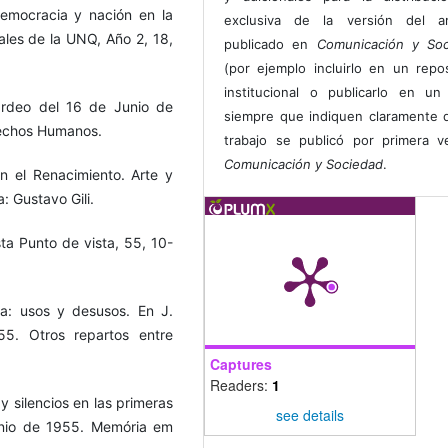
Democracia y nación en la
exclusiva de la versión del art
iales de la UNQ, Año 2, 18,
publicado en
Comunicación y Soc
(por ejemplo incluirlo en un repos
institucional o publicarlo en un 
ardeo del 16 de Junio de
siempre que indiquen claramente 
rechos Humanos.
trabajo se publicó por primera 
Comunicación y Sociedad
.
en el Renacimiento. Arte y
: Gustavo Gili.
ta Punto de vista, 55, 10-
ia: usos y desusos. En J.
5. Otros repartos entre
.
Captures
Readers:
1
y silencios en las primeras
see details
junio de 1955. Memória em