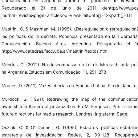
Comunicación en Argentina durante el gobierno de Néstor K
Recuperado el 21 de junio de 2011 dehttp://www.pos.eco.u
journal=revista&page=article&op=viewFile&path[]=12&path[]=111
Mastrini, G. & Mastman, M. (1995). ¿Desregulación o rerregulación?:
las políticas de la derrota. Ponencia presentada en la I Jorna
Comunicación. Buenos Aires, Argentina. Recuperado e
http://www.catedras.fsoc.uba.ar/mastrini/textos.htm
Mendes, G. (2012). No descompasso da Lei de Meios: disputa pel
na Argentina.Estudos em Comunicação, 11, 251-273.
Moraes, D. (2011). Vozes abertas da América Latina. Río de Janeiro,
Murdock, G. (1991). Redrawing the map of the communication 
ownership in the era of privatization. En M. Ferguson, Public com
future directions for media research. Londres, Inglaterra: Sage.
Oszlak, O. & O' Donnell, G. (1995). Estado y políticas estatal
estrategia de investigación. Redes, 2, 99-128. Recuper