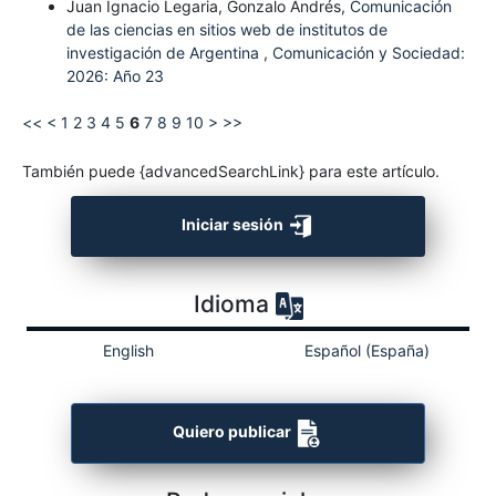
Juan Ignacio Legaria, Gonzalo Andrés,
Comunicación
de las ciencias en sitios web de institutos de
investigación de Argentina
,
Comunicación y Sociedad:
2026: Año 23
<<
<
1
2
3
4
5
6
7
8
9
10
>
>>
También puede {advancedSearchLink} para este artículo.
Iniciar sesión
Idioma
English
Español (España)
Quiero publicar