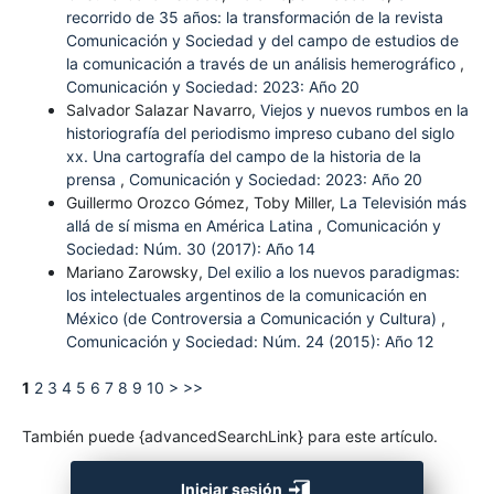
recorrido de 35 años: la transformación de la revista
Comunicación y Sociedad y del campo de estudios de
la comunicación a través de un análisis hemerográfico
,
Comunicación y Sociedad: 2023: Año 20
Salvador Salazar Navarro,
Viejos y nuevos rumbos en la
historiografía del periodismo impreso cubano del siglo
xx. Una cartografía del campo de la historia de la
prensa
,
Comunicación y Sociedad: 2023: Año 20
Guillermo Orozco Gómez, Toby Miller,
La Televisión más
allá de sí misma en América Latina
,
Comunicación y
Sociedad: Núm. 30 (2017): Año 14
Mariano Zarowsky,
Del exilio a los nuevos paradigmas:
los intelectuales argentinos de la comunicación en
México (de Controversia a Comunicación y Cultura)
,
Comunicación y Sociedad: Núm. 24 (2015): Año 12
1
2
3
4
5
6
7
8
9
10
>
>>
También puede {advancedSearchLink} para este artículo.
Iniciar sesión