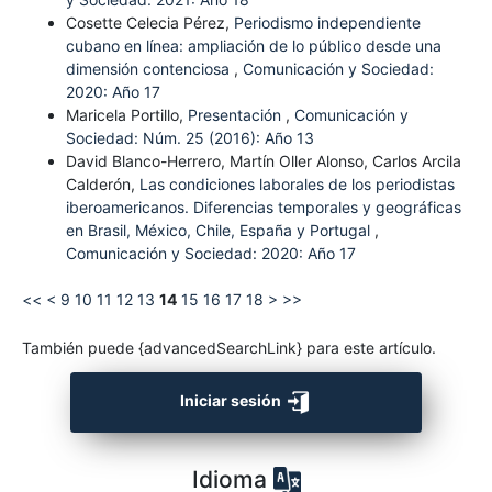
Cosette Celecia Pérez,
Periodismo independiente
cubano en línea: ampliación de lo público desde una
dimensión contenciosa
,
Comunicación y Sociedad:
2020: Año 17
Maricela Portillo,
Presentación
,
Comunicación y
Sociedad: Núm. 25 (2016): Año 13
David Blanco-Herrero, Martín Oller Alonso, Carlos Arcila
Calderón,
Las condiciones laborales de los periodistas
iberoamericanos. Diferencias temporales y geográficas
en Brasil, México, Chile, España y Portugal
,
Comunicación y Sociedad: 2020: Año 17
<<
<
9
10
11
12
13
14
15
16
17
18
>
>>
También puede {advancedSearchLink} para este artículo.
Iniciar sesión
Idioma