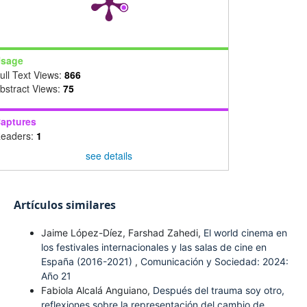
sage
ull Text Views:
866
bstract Views:
75
aptures
eaders:
1
see details
Artículos similares
Jaime López-Díez, Farshad Zahedi,
El world cinema en
los festivales internacionales y las salas de cine en
España (2016-2021)
,
Comunicación y Sociedad: 2024:
Año 21
Fabiola Alcalá Anguiano,
Después del trauma soy otro,
reflexiones sobre la representación del cambio de