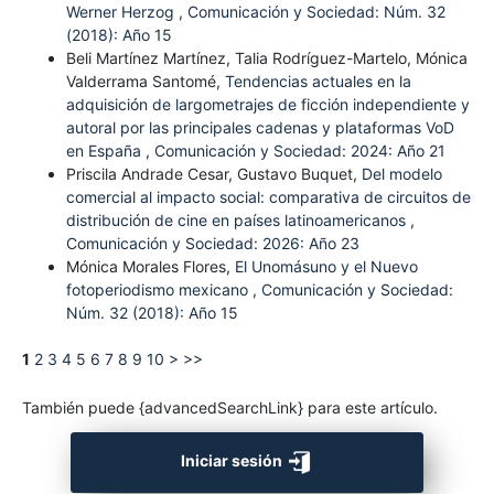
Werner Herzog
,
Comunicación y Sociedad: Núm. 32
(2018): Año 15
Beli Martínez Martínez, Talia Rodríguez-Martelo, Mónica
Valderrama Santomé,
Tendencias actuales en la
adquisición de largometrajes de ficción independiente y
autoral por las principales cadenas y plataformas VoD
en España
,
Comunicación y Sociedad: 2024: Año 21
Priscila Andrade Cesar, Gustavo Buquet,
Del modelo
comercial al impacto social: comparativa de circuitos de
distribución de cine en países latinoamericanos
,
Comunicación y Sociedad: 2026: Año 23
Mónica Morales Flores,
El Unomásuno y el Nuevo
fotoperiodismo mexicano
,
Comunicación y Sociedad:
Núm. 32 (2018): Año 15
1
2
3
4
5
6
7
8
9
10
>
>>
También puede {advancedSearchLink} para este artículo.
Iniciar sesión