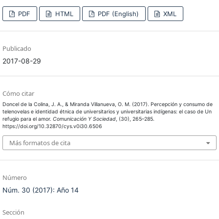
PDF
HTML
PDF (English)
XML
Publicado
2017-08-29
Cómo citar
Doncel de la Colina, J. A., & Miranda Villanueva, O. M. (2017). Percepción y consumo de
telenovelas e identidad étnica de universitarios y universitarias indígenas: el caso de Un
refugio para el amor.
Comunicación Y Sociedad
, (30), 265–285.
https://doi.org/10.32870/cys.v0i30.6506
Más formatos de cita
Número
Núm. 30 (2017): Año 14
Sección