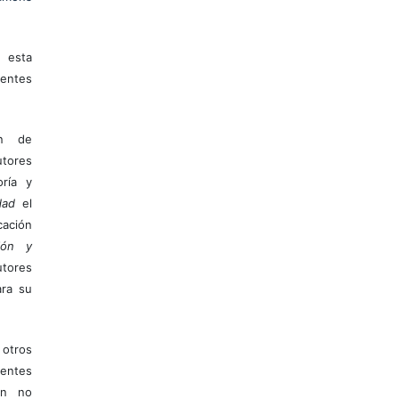
 esta
entes
ón de
tores
ría y
dad
el
ación
ión y
utores
ara su
otros
ientes
ión no