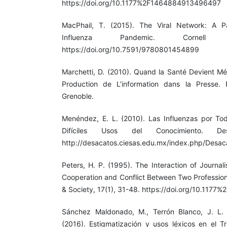
https://doi.org/10.1177%2F1464884913496497
MacPhail, T. (2015). The Viral Network: A 
Influenza Pandemic. Cornell U
https://doi.org/10.7591/9780801454899
Marchetti, D. (2010). Quand la Santé Devient Mé
Production de L’information dans la Presse. P
Grenoble.
Menéndez, E. L. (2010). Las Influenzas por To
Difíciles Usos del Conocimiento. De
http://desacatos.ciesas.edu.mx/index.php/Desaca
Peters, H. P. (1995). The Interaction of Journali
Cooperation and Conflict Between Two Professiona
& Society, 17(1), 31-48. https://doi.org/10.11
Sánchez Maldonado, M., Terrón Blanco, J. L.
(2016). Estigmatización y usos léxicos en el Tr