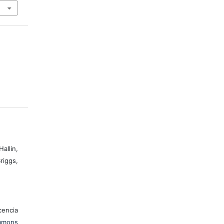
allin,
riggs,
encia
mons