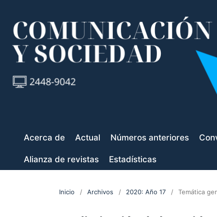
Acerca de
Actual
Números anteriores
Conv
Alianza de revistas
Estadísticas
Inicio
/
Archivos
/
2020: Año 17
/
Temática gen