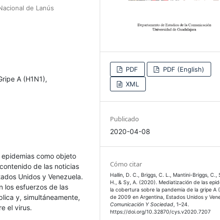
 Nacional de Lanús
PDF
PDF (English)
Gripe A (H1N1),
XML
Publicado
2020-04-08
as epidemias como objeto
Cómo citar
contenido de las noticias
Hallin, D. C., Briggs, C. L., Mantini-Briggs, C., S
tados Unidos y Venezuela.
H., & Sy, A. (2020). Mediatización de las epi
n los esfuerzos de las
la cobertura sobre la pandemia de la gripe A
blica y, simultáneamente,
de 2009 en Argentina, Estados Unidos y Vene
Comunicación Y Sociedad
, 1–24.
 el virus.
https://doi.org/10.32870/cys.v2020.7207