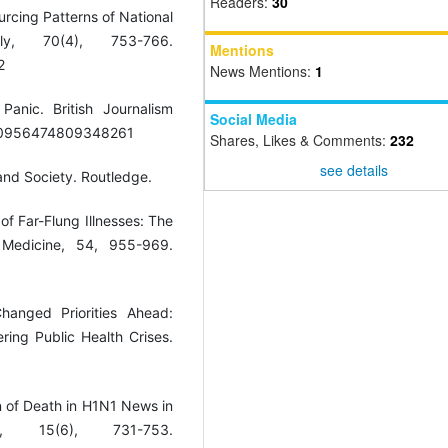
Readers:
30
ourcing Patterns of National
rly, 70(4), 753-766.
Mentions
2
News Mentions:
1
anic. British Journalism
Social Media
%2F0956474809348261
Shares, Likes & Comments:
232
see details
 and Society. Routledge.
of Far-Flung Illnesses: The
 Medicine, 54, 955-969.
hanged Priorities Ahead:
ring Public Health Crises.
on of Death in H1N1 News in
, 15(6), 731-753.