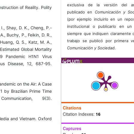
exclusiva de la versión del art
truction of Reality. Polity
publicado en
Comunicación y Soc
(por ejemplo incluirlo en un repos
institucional o publicarlo en un 
 I., Shay, D. K., Cheng, P.-
siempre que indiquen claramente 
., Buchy, P., Feikin, D. R.,
trabajo se publicó por primera 
 Huang, Q. S., Katz, M. A.,
Comunicación y Sociedad
.
 Estimated Global Mortality
09 Pandemic H1N1 Virus
ous Disease, 12, 687-95.
Pandemic on the Air: A Case
 by Brazilian Prime Time
munication, 9(3).
Citations
Citation Indexes:
16
 Media and Vietnam. Oxford
Captures