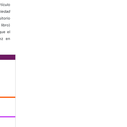
ículo
iedad
itorio
libro)
que el
vez en