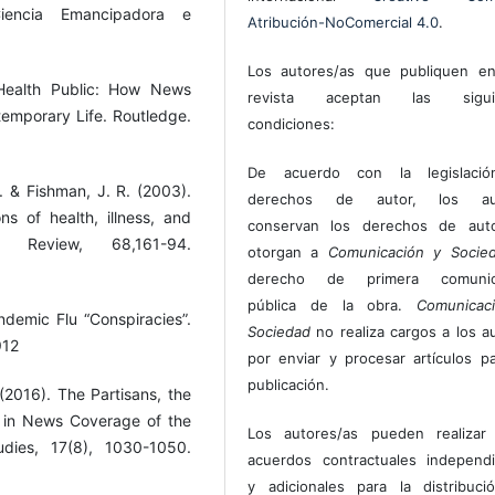
 Ciencia Emancipadora e
Atribución-NoComercial 4.0
.
Los autores/as que publiquen en
 Health Public: How News
revista aceptan las sigui
emporary Life. Routledge.
condiciones:
De acuerdo con la legislaci
R. & Fishman, J. R. (2003).
derechos de autor, los au
ons of health, illness, and
conservan los derechos de auto
al Review, 68,161-94.
otorgan a
Comunicación y Socie
derecho de primera comunic
pública de la obra.
Comunicac
demic Flu “Conspiracies”.
Sociedad
no realiza cargos a los a
912
por enviar y procesar artículos p
publicación.
 (2016). The Partisans, the
 in News Coverage of the
Los autores/as pueden realizar 
dies, 17(8), 1030-1050.
acuerdos contractuales independ
y adicionales para la distribuc