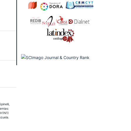
pinelli,
demias:
 (H1N1)
zuela.