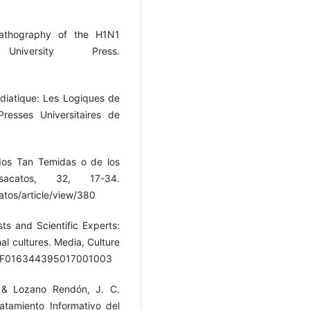
Pathography of the H1N1
niversity Press.
diatique: Les Logiques de
resses Universitaires de
dos Tan Temidas o de los
sacatos, 32, 17-34.
tos/article/view/380
sts and Scientific Experts:
l cultures. Media, Culture
77%2F016344395017001003
 & Lozano Rendón, J. C.
atamiento Informativo del