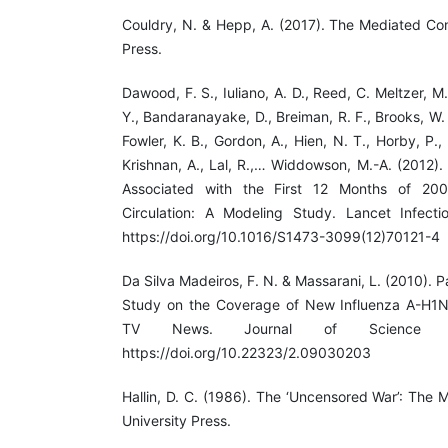
Couldry, N. & Hepp, A. (2017). The Mediated Cons
Press.
Dawood, F. S., Iuliano, A. D., Reed, C. Meltzer, M.
Y., Bandaranayake, D., Breiman, R. F., Brooks, W. A
Fowler, K. B., Gordon, A., Hien, N. T., Horby, P.,
Krishnan, A., Lal, R.,… Widdowson, M.-A. (2012).
Associated with the First 12 Months of 20
Circulation: A Modeling Study. Lancet Infecti
https://doi.org/10.1016/S1473-3099(12)70121-4
Da Silva Madeiros, F. N. & Massarani, L. (2010). 
Study on the Coverage of New Influenza A-H1N1
TV News. Journal of Science Com
https://doi.org/10.22323/2.09030203
Hallin, D. C. (1986). The ‘Uncensored War’: The
University Press.