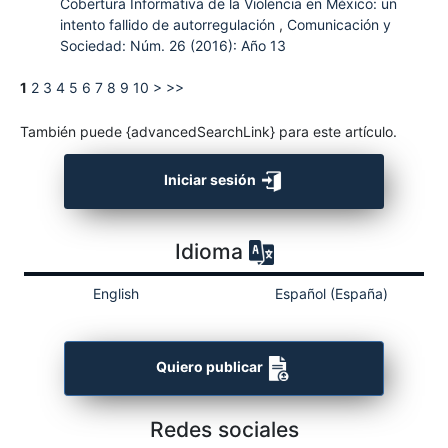
Cobertura Informativa de la Violencia en México: un
intento fallido de autorregulación
,
Comunicación y
Sociedad: Núm. 26 (2016): Año 13
1
2
3
4
5
6
7
8
9
10
>
>>
También puede {advancedSearchLink} para este artículo.
Iniciar sesión
Idioma
English
Español (España)
Quiero publicar
Redes sociales