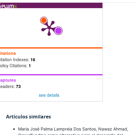
itations
itation Indexes:
16
olicy Citations:
1
aptures
eaders:
73
see details
Artículos similares
Maria José Palma Lampreia Dos Santos, Nawaz Ahmad,