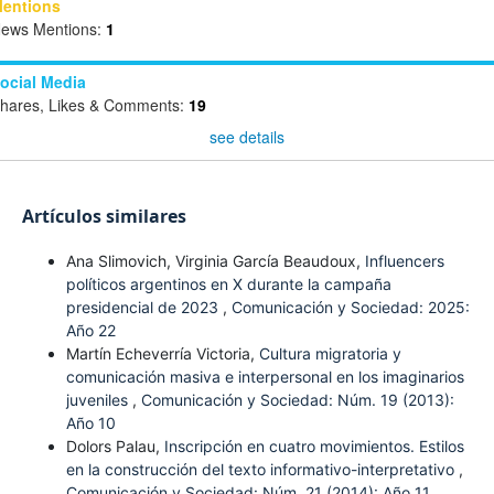
entions
ews Mentions:
1
ocial Media
hares, Likes & Comments:
19
see details
Artículos similares
Ana Slimovich, Virginia García Beaudoux,
Influencers
políticos argentinos en X durante la campaña
presidencial de 2023
,
Comunicación y Sociedad: 2025:
Año 22
Martín Echeverría Victoria,
Cultura migratoria y
comunicación masiva e interpersonal en los imaginarios
juveniles
,
Comunicación y Sociedad: Núm. 19 (2013):
Año 10
Dolors Palau,
Inscripción en cuatro movimientos. Estilos
en la construcción del texto informativo-interpretativo
,
Comunicación y Sociedad: Núm. 21 (2014): Año 11