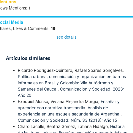
entions
ews Mentions:
1
ocial Media
hares, Likes & Comments:
19
see details
Artículos similares
Ricardo Rodríguez-Quintero, Rafael Soares Gonçalves,
Política urbana, comunicación y organización en barrios
informales en Brasil y Colombia: Vila Autódromo y
Samanes del Cauca
,
Comunicación y Sociedad: 2023:
Año 20
Exequiel Alonso, Viviana Alejandra Murgia,
Enseñar y
aprender con narrativa transmedia. Análisis de
experiencia en una escuela secundaria de Argentina
,
Comunicación y Sociedad: Núm. 33 (2018): Año 15
Charo Lacalle, Beatriz Gómez, Tatiana Hidalgo,
Historia
de las teen series en España: evolución y características