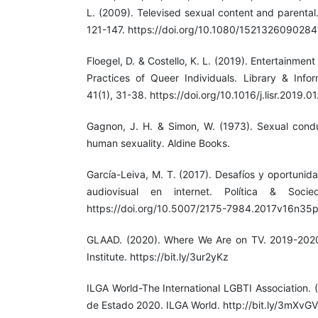
L. (2009). Televised sexual content and parental
121-147. https://doi.org/10.1080/152132609028
Floegel, D. & Costello, K. L. (2019). Entertainmen
Practices of Queer Individuals. Library & Info
41(1), 31-38. https://doi.org/10.1016/j.lisr.2019.0
Gagnon, J. H. & Simon, W. (1973). Sexual condu
human sexuality. Aldine Books.
García-Leiva, M. T. (2017). Desafíos y oportunid
audiovisual en internet. Política & Socie
https://doi.org/10.5007/2175-7984.2017v16n35
GLAAD. (2020). Where We Are on TV. 2019-202
Institute. https://bit.ly/3ur2yKz
ILGA World-The International LGBTI Association.
de Estado 2020. ILGA World. http://bit.ly/3mXvG