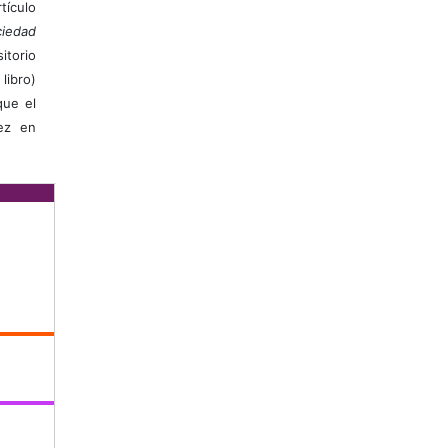
ículo
iedad
itorio
libro)
que el
vez en