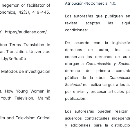
Atribución-NoComercial 4.0
.
l hegemon or facilitator of
Economics, 42(3), 419-445.
Los autores/as que publiquen en
revista aceptan las sigui
condiciones:
e]. https://audiense.com/
De acuerdo con la legislaci
boo Terms Translation In
derechos de autor, los au
an Translation. Universitas
conservan los derechos de auto
bit.ly/3nRqc0b
otorgan a
Comunicación y Socie
derecho de primera comunic
. Métodos de investigación
pública de la obra.
Comunicac
Sociedad
no realiza cargos a los a
eat. How Young Women in
por enviar y procesar artículos p
Youth Television. Malmö
publicación.
Los autores/as pueden realizar 
lm and Television: Critical
acuerdos contractuales independ
y adicionales para la distribuc