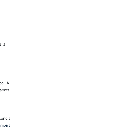
e la
co A.
amos,
encia
mons