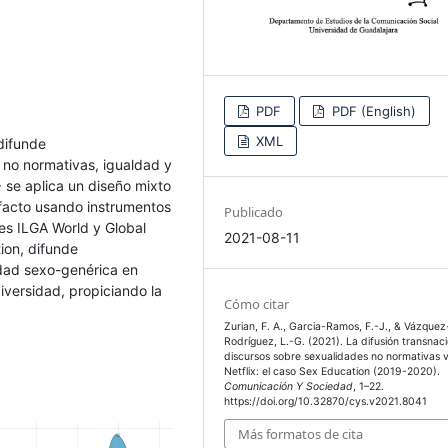
PDF
PDF (English)
XML
difunde
 no normativas, igualdad y
se aplica un diseño mixto
facto usando instrumentos
Publicado
es ILGA World y Global
2021-08-11
ion, difunde
ldad sexo-genérica en
diversidad, propiciando la
Cómo citar
Zurian, F. A., Garcia-Ramos, F.-J., & Vázquez
Rodríguez, L.-G. (2021). La difusión transnac
discursos sobre sexualidades no normativas v
Netflix: el caso Sex Education (2019-2020).
Comunicación Y Sociedad
, 1–22.
https://doi.org/10.32870/cys.v2021.8041
Más formatos de cita