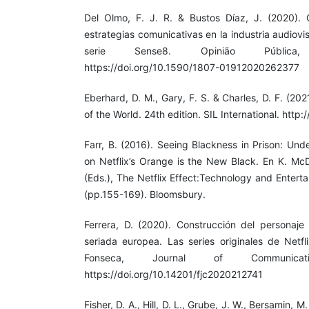
Del Olmo, F. J. R. & Bustos Díaz, J. (2020). 
estrategias comunicativas en la industria audiovis
serie Sense8. Opinião Pública,
https://doi.org/10.1590/1807-01912020262377
Eberhard, D. M., Gary, F. S. & Charles, D. F. (2
of the World. 24th edition. SIL International. htt
Farr, B. (2016). Seeing Blackness in Prison: Und
on Netflix’s Orange is the New Black. En K. M
(Eds.), The Netflix Effect:Technology and Entert
(pp.155-169). Bloomsbury.
Ferrera, D. (2020). Construcción del personaje 
seriada europea. Las series originales de Netf
Fonseca, Journal of Communicat
https://doi.org/10.14201/fjc2020212741
Fisher, D. A., Hill, D. L., Grube, J. W., Bersamin, M