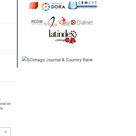
-
ional de
ía