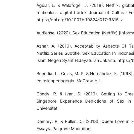
Aguiar, L. & Waldfogel, J. (2018). Netflix: globa
frictionless digital trade? Journal of Cultural 
https://doi.org/10.1007/s10824-017-9315-z
Audiense. (2020). Sex Education (Netflix) [Inform
Azhar, A. (2019). Acceptability Aspects Of Ta
Netflix Series Subtitle: Sex Education In Indonesi
Islam Negeri Syarif Hidayatullah Jakarta. https://
Buendía, L., Colas, M. P. & Hernández, F. (1998)
en psicopedagogía. McGraw-Hill.
Condy, R. & Ivan, S. (2019). Getting to Gr
Singapore Experience Depictions of Sex in 
Universitet.
Demory, P. & Pullen, C. (2013). Queer Love in Fi
Essays. Palgrave Macmillan.