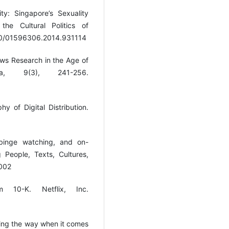
ty: Singapore’s Sexuality
the Cultural Politics of
1080/01596306.2014.931114
lows Research in the Age of
a, 9(3), 241-256.
y of Digital Distribution.
 binge watching, and on-
People, Texts, Cultures,
0002
m 10-K. Netflix, Inc.
ading the way when it comes