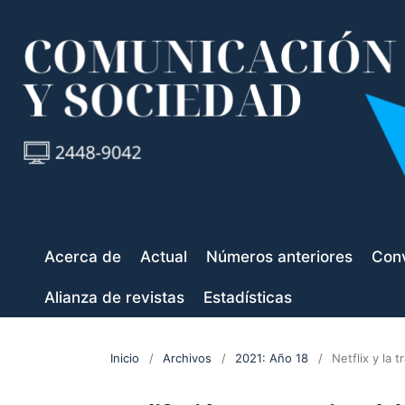
Acerca de
Actual
Números anteriores
Conv
Alianza de revistas
Estadísticas
Inicio
/
Archivos
/
2021: Año 18
/
Netflix y la 