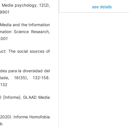
. Media psychology, 12(2),
see details
49901
t Media and the Information
rmation Science Research,
1.001
ct: The social sources of
ades para la diversidad del
dade, 16(35), 132-158.
p132
0 [Informe]. GLAAD Media
 (2020). Informe Homofobia
Vb