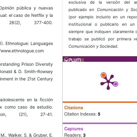
exclusiva de la versión del art
Opinión pública y nuevas
publicado en
Comunicación y Soc
ual: el caso de Netflix y la
(por ejemplo incluirlo en un repos
 26(2), 377-400.
institucional o publicarlo en un 
siempre que indiquen claramente 
trabajo se publicó por primera 
021). Ethnologue: Languages
Comunicación y Sociedad
.
p://www.ethnologue.com
erstanding Prison Diversity
cDonald & D. Smith-Rowsey
ainment in the 21st Century
adolescente en la ficción
lix como caso de estudio.
Citations
Citation Indexes:
5
ion, (21), 27-41.
Captures
Readers:
3
. M., Walker, S. & Gruber, E.