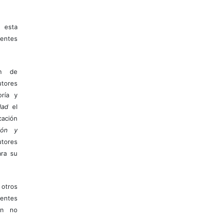
 esta
entes
ón de
tores
ría y
dad
el
ación
ión y
utores
ara su
otros
ientes
ión no