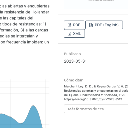
ncias abiertas y encubiertas
 la resistencia de Hollander
 las capitales del
tipos de resistencias: 1)
PDF
PDF (English)
nformación, 3) a las cargas
XML
tegias se intercalan y
con frecuencia impiden: un
Publicado
2023-05-31
Cómo citar
Merchant Ley, D. D., & Reyna García, V. H. (
Resistencias abiertas y encubiertas en el per
de Tijuana.
Comunicación Y Sociedad
, 1–20.
https://doi.org/10.32870/cys.v2023.8519
Más formatos de cita