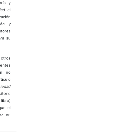
ría y
dad
el
ación
ión y
utores
ara su
otros
ientes
ión no
ículo
iedad
itorio
libro)
que el
vez en