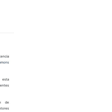
encia
mons
 esta
entes
ón de
tores