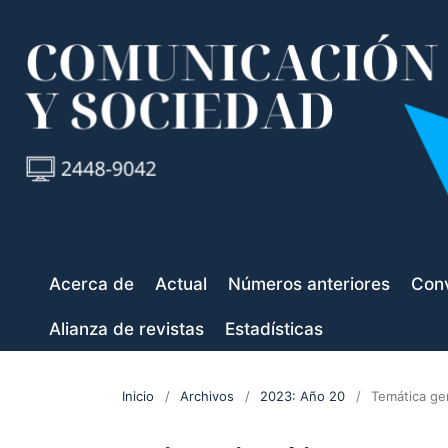
Acerca de
Actual
Números anteriores
Conv
Alianza de revistas
Estadísticas
Inicio
/
Archivos
/
2023: Año 20
/
Temática ge