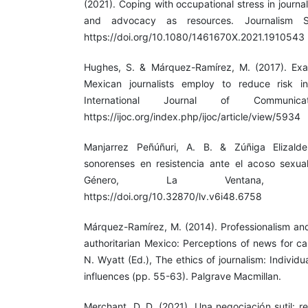
(2021). Coping with occupational stress in journal
and advocacy as resources. Journalism St
https://doi.org/10.1080/1461670X.2021.1910543
Hughes, S. & Márquez-Ramírez, M. (2017). Exam
Mexican journalists employ to reduce risk i
International Journal of Communic
https://ijoc.org/index.php/ijoc/article/view/5934
Manjarrez Peñúñuri, A. B. & Zúñiga Elizalde
sonorenses en resistencia ante el acoso sexua
Género, La Ventana, 6(
https://doi.org/10.32870/lv.v6i48.6758
Márquez-Ramírez, M. (2014). Professionalism and 
authoritarian Mexico: Perceptions of news for ca
N. Wyatt (Ed.), The ethics of journalism: Individual
influences (pp. 55-63). Palgrave Macmillan.
Merchant, D. D. (2021). Una negociación sutil: r