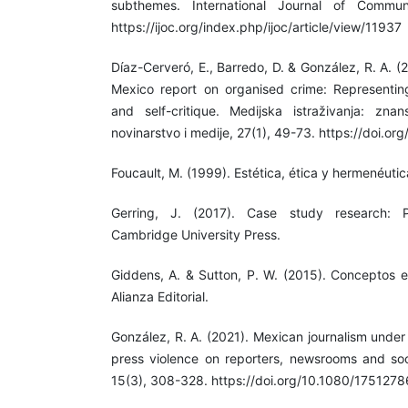
subthemes. International Journal of Commun
https://ijoc.org/index.php/ijoc/article/view/11937
Díaz-Cerveró, E., Barredo, D. & González, R. A. (2
Mexico report on organised crime: Representing 
and self-critique. Medijska istraživanja: zna
novinarstvo i medije, 27(1), 49-73. https://doi.or
Foucault, M. (1999). Estética, ética y hermenéutic
Gerring, J. (2017). Case study research: Pr
Cambridge University Press.
Giddens, A. & Sutton, P. W. (2015). Conceptos es
Alianza Editorial.
González, R. A. (2021). Mexican journalism under
press violence on reporters, newsrooms and soci
15(3), 308-328. https://doi.org/10.1080/175127