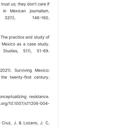
trust us; they don’t care if
 in Mexican journalism.
2(1), 146-160.
. The practice and study of
a: Mexico as a case study.
Studies, 5(1), 51-69.
2021). Surviving Mexico:
the twenty-first century.
nceptualizing resistance.
.org/10.1007/s11206-004-
 Cruz, J. & Lozano, J. C.