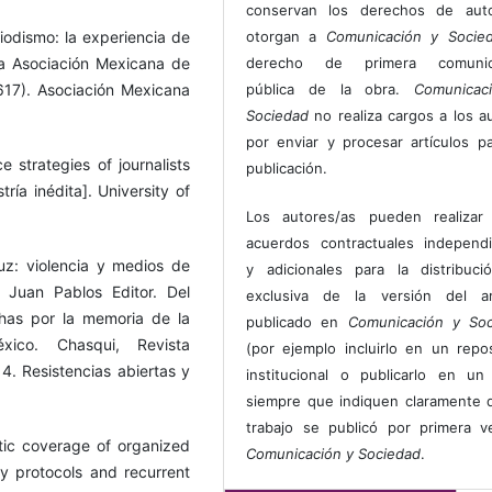
conservan los derechos de auto
eriodismo: la experiencia de
otorgan a
Comunicación y Socie
la Asociación Mexicana de
derecho de primera comunic
617). Asociación Mexicana
pública de la obra.
Comunicac
Sociedad
no realiza cargos a los a
por enviar y procesar artículos p
e strategies of journalists
publicación.
ría inédita]. University of
Los autores/as pueden realizar 
acuerdos contractuales independ
ruz: violencia y medios de
y adicionales para la distribuc
 Juan Pablos Editor. Del
exclusiva de la versión del art
uchas por la memoria de la
publicado en
Comunicación y Soc
éxico. Chasqui, Revista
(por ejemplo incluirlo en un repos
. Resistencias abiertas y
institucional o publicarlo en un 
siempre que indiquen claramente 
trabajo se publicó por primera 
stic coverage of organized
Comunicación y Sociedad
.
ty protocols and recurrent