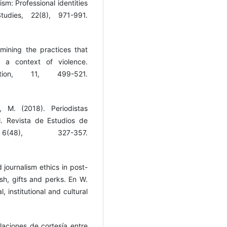
ism: Professional identities
udies, 22(8), 971-991.
ining the practices that
n a context of violence.
ation, 11, 499-521.
, M. (2018). Periodistas
l. Revista de Estudios de
48), 327-357.
journalism ethics in post-
sh, gifts and perks. En W.
, institutional and cultural
elaciones de cortesía entre