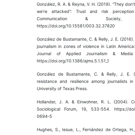
González, R. A. & Reyna, V. H. (2019). “They don’t 
we’re attacked”: Trust and risk perception
Communication & Society, 3
https://doi.org/10.15581/003.32.37820
González de Bustamante, C. & Relly, J. E. (2016)
journalism in zones of violence in Latin Americ
Journal of Applied Journalism & Media 
https://doi.org/10.1386/ajms.5.1.51_1
González de Bustamante, C. & Relly, J. E. (
resistance and resilience among journalists in 
University of Texas Press.
Hollander, J. A. & Einwohner, R. L. (2004). Co
Sociological Forum, 19, 533-554. https://doi
0694-5
Hughes, S., Iesue, L., Fernández de Ortega, H.,