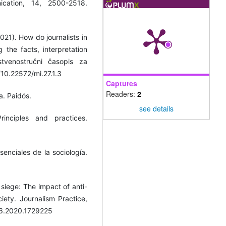
ication, 14, 2500-2518.
021). How do journalists in
the facts, interpretation
nstvenostručni časopis za
g/10.22572/mi.27.1.3
Captures
Readers:
2
a. Paidós.
see details
inciples and practices.
enciales de la sociología.
 siege: The impact of anti-
ety. Journalism Practice,
86.2020.1729225