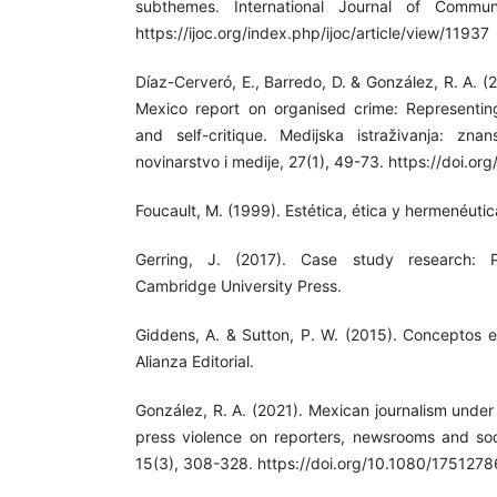
subthemes. International Journal of Commun
https://ijoc.org/index.php/ijoc/article/view/11937
Díaz-Cerveró, E., Barredo, D. & González, R. A. (2
Mexico report on organised crime: Representing 
and self-critique. Medijska istraživanja: zna
novinarstvo i medije, 27(1), 49-73. https://doi.or
Foucault, M. (1999). Estética, ética y hermenéutic
Gerring, J. (2017). Case study research: Pr
Cambridge University Press.
Giddens, A. & Sutton, P. W. (2015). Conceptos es
Alianza Editorial.
González, R. A. (2021). Mexican journalism under
press violence on reporters, newsrooms and soci
15(3), 308-328. https://doi.org/10.1080/175127