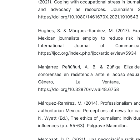
(2021). Coping with occupational stress in journal
and advocacy as resources. Journalism St
https://doi.org/10.1080/1461670X.2021.1910543
Hughes, S. & Márquez-Ramírez, M. (2017). Exam
Mexican journalists employ to reduce risk i
International Journal of Communic
https://ijoc.org/index.php/ijoc/article/view/5934
Manjarrez Peñúñuri, A. B. & Zúñiga Elizalde
sonorenses en resistencia ante el acoso sexua
Género, La Ventana, 6(
https://doi.org/10.32870/lv.v6i48.6758
Márquez-Ramírez, M. (2014). Professionalism and 
authoritarian Mexico: Perceptions of news for ca
N. Wyatt (Ed.), The ethics of journalism: Individual
influences (pp. 55-63). Palgrave Macmillan.
Merchant, D. D. (2021). Una negociación sutil: r