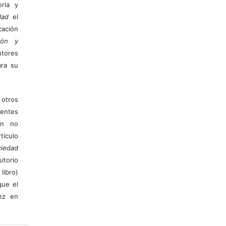
ría y
dad
el
ación
ión y
utores
ara su
otros
ientes
ión no
ículo
iedad
itorio
libro)
que el
vez en