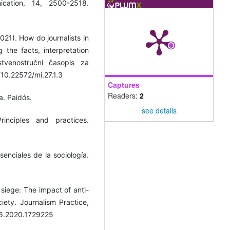
ication, 14, 2500-2518.
021). How do journalists in
the facts, interpretation
nstvenostručni časopis za
g/10.22572/mi.27.1.3
Captures
Readers:
2
a. Paidós.
see details
inciples and practices.
enciales de la sociología.
 siege: The impact of anti-
ety. Journalism Practice,
86.2020.1729225