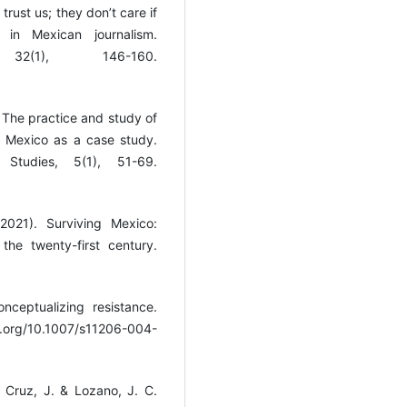
trust us; they don’t care if
 in Mexican journalism.
2(1), 146-160.
. The practice and study of
a: Mexico as a case study.
Studies, 5(1), 51-69.
2021). Surviving Mexico:
the twenty-first century.
nceptualizing resistance.
.org/10.1007/s11206-004-
 Cruz, J. & Lozano, J. C.