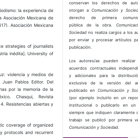
conservan los derechos de auto
eriodismo: la experiencia de
otorgan a
Comunicación y Socie
la Asociación Mexicana de
derecho de primera comunic
617). Asociación Mexicana
pública de la obra.
Comunicac
Sociedad
no realiza cargos a los a
por enviar y procesar artículos p
e strategies of journalists
publicación.
ría inédita]. University of
Los autores/as pueden realizar 
acuerdos contractuales independ
ruz: violencia y medios de
y adicionales para la distribuc
 Juan Pablos Editor. Del
exclusiva de la versión del art
uchas por la memoria de la
publicado en
Comunicación y Soc
éxico. Chasqui, Revista
(por ejemplo incluirlo en un repos
. Resistencias abiertas y
institucional o publicarlo en un 
siempre que indiquen claramente 
trabajo se publicó por primera 
stic coverage of organized
Comunicación y Sociedad
.
ty protocols and recurrent