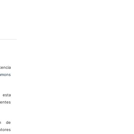
encia
mons
 esta
entes
ón de
tores