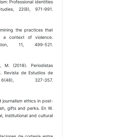
ism: Professional identities
udies, 22(8), 971-991.
ining the practices that
n a context of violence.
ation, 11, 499-521.
, M. (2018). Periodistas
l. Revista de Estudios de
48), 327-357.
journalism ethics in post-
sh, gifts and perks. En W.
, institutional and cultural
elaciones de cortesía entre