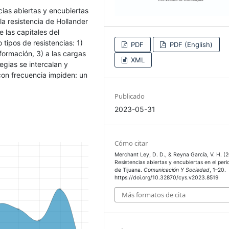
ncias abiertas y encubiertas
 la resistencia de Hollander
 las capitales del
tipos de resistencias: 1)
PDF
PDF (English)
nformación, 3) a las cargas
XML
tegias se intercalan y
con frecuencia impiden: un
Publicado
2023-05-31
Cómo citar
Merchant Ley, D. D., & Reyna García, V. H. (
Resistencias abiertas y encubiertas en el per
de Tijuana.
Comunicación Y Sociedad
, 1–20.
https://doi.org/10.32870/cys.v2023.8519
Más formatos de cita