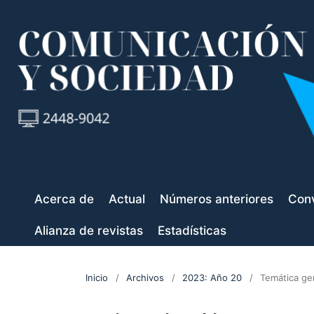
Acerca de
Actual
Números anteriores
Conv
Alianza de revistas
Estadísticas
Inicio
/
Archivos
/
2023: Año 20
/
Temática ge