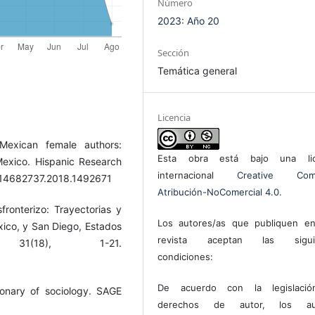
Número
2023: Año 20
Sección
Temática general
Licencia
 Mexican female authors:
Esta obra está bajo una lic
Mexico. Hispanic Research
internacional
Creative Com
0/14682737.2018.1492671
Atribución-NoComercial 4.0
.
fronterizo: Trayectorias y
Los autores/as que publiquen en
éxico, y San Diego, Estados
revista aceptan las sigui
31(18), 1-21.
condiciones:
De acuerdo con la legislaci
ionary of sociology. SAGE
derechos de autor, los au