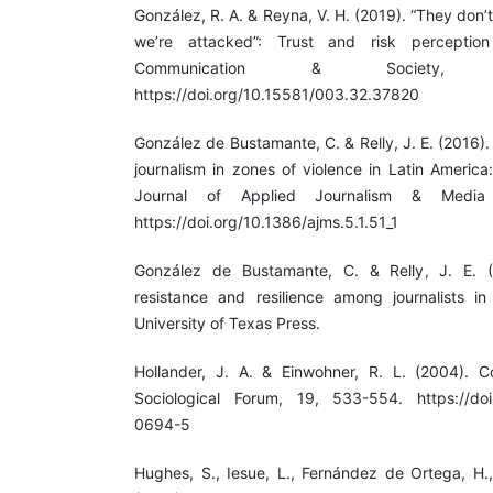
González, R. A. & Reyna, V. H. (2019). “They don’t 
we’re attacked”: Trust and risk perception
Communication & Society, 3
https://doi.org/10.15581/003.32.37820
González de Bustamante, C. & Relly, J. E. (2016)
journalism in zones of violence in Latin Americ
Journal of Applied Journalism & Media 
https://doi.org/10.1386/ajms.5.1.51_1
González de Bustamante, C. & Relly, J. E. (
resistance and resilience among journalists in 
University of Texas Press.
Hollander, J. A. & Einwohner, R. L. (2004). Co
Sociological Forum, 19, 533-554. https://doi
0694-5
Hughes, S., Iesue, L., Fernández de Ortega, H.,