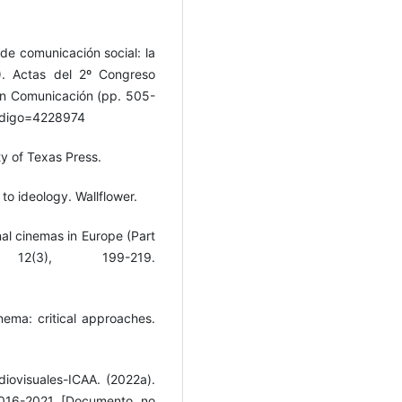
de comunicación social: la
). Actas del 2º Congreso
en Comunicación (pp. 505-
?codigo=4228974
ity of Texas Press.
to ideology. Wallflower.
nal cinemas in Europe (Part
 12(3), 199-219.
nema: critical approaches.
diovisuales-ICAA. (2022a).
2016-2021 [Documento no