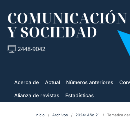
Acerca de
Actual
Números anteriores
Conv
Alianza de revistas
Estadísticas
Inicio
/
Archivos
/
2024: Año 21
/
Temática ge