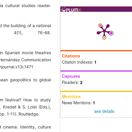
a cultural studies reader.
 the building of a national
, 4(1), 76-88.
in Spanish movie theatres
Citations
l Hernández Communication
Citation Indexes:
1
journal.v13i.1471
Captures
ean geopolitics to global
Readers:
2
Mentions
lm festival? How to study
News Mentions:
1
 Kredell & S. Loist (Eds.),
see details
pp. 1-11). Routledge.
cinema: Identity, culture