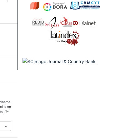
 cinema
 cine en
ad
, 1–