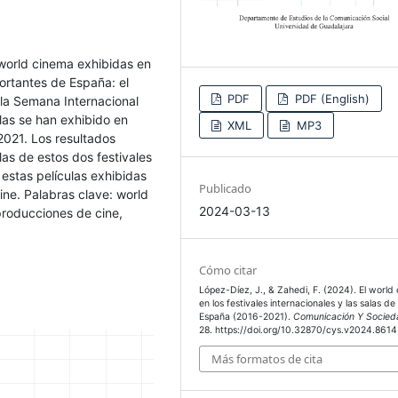
 world cinema exhibidas en
portantes de España: el
PDF
PDF (English)
 la Semana Internacional
las se han exhibido en
XML
MP3
2021. Los resultados
las de estos dos festivales
estas películas exhibidas
Publicado
ine. Palabras clave: world
2024-03-13
oproducciones de cine,
Cómo citar
López-Díez, J., & Zahedi, F. (2024). El world
en los festivales internacionales y las salas de
España (2016-2021).
Comunicación Y Socied
28. https://doi.org/10.32870/cys.v2024.8614
Más formatos de cita