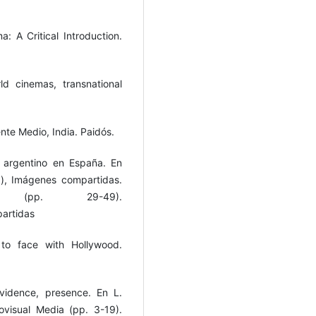
 A Critical Introduction.
d cinemas, transnational
ente Medio, India. Paidós.
ne argentino en España. En
.), Imágenes compartidas.
l (pp. 29-49).
artidas
 to face with Hollywood.
evidence, presence. En L.
ovisual Media (pp. 3-19).