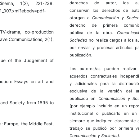
derechos de autor, los au
nema, 1(2), 221-238.
conservan los derechos de auto
p221_007.xml?ebody=pdf-
otorgan a
Comunicación y Socie
derecho de primera comunic
 TV-drama, co-production
pública de la obra.
Comunicac
rave Communications, 2(1),
Sociedad
no realiza cargos a los a
por enviar y procesar artículos p
publicación.
tique of the Judgement of
Los autores/as pueden realizar 
acuerdos contractuales independ
uction: Essays on art and
y adicionales para la distribuc
exclusiva de la versión del art
publicado en
Comunicación y Soc
 and Society from 1895 to
(por ejemplo incluirlo en un repos
institucional o publicarlo en un 
siempre que indiquen claramente 
: Europe, the Middle East,
trabajo se publicó por primera 
Comunicación y Sociedad
.