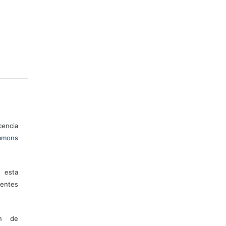
encia
mons
 esta
entes
ón de