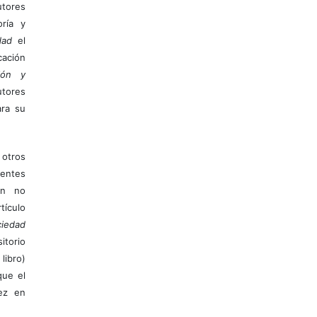
tores
ría y
dad
el
ación
ión y
utores
ara su
otros
ientes
ión no
ículo
iedad
itorio
libro)
que el
vez en