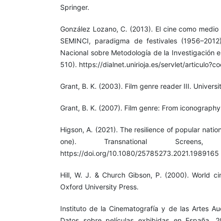
Springer.
González Lozano, C. (2013). El cine como medio 
SEMINCI, paradigma de festivales (1956–2012
Nacional sobre Metodología de la Investigación 
510). https://dialnet.unirioja.es/servlet/articulo
Grant, B. K. (2003). Film genre reader III. Univers
Grant, B. K. (2007). Film genre: From iconography 
Higson, A. (2021). The resilience of popular natio
one). Transnational Screens,
https://doi.org/10.1080/25785273.2021.1989165
Hill, W. J. & Church Gibson, P. (2000). World ci
Oxford University Press.
Instituto de la Cinematografía y de las Artes Au
Datos sobre películas exhibidas en España. 