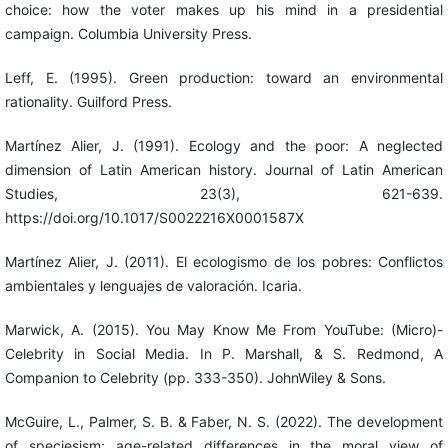
choice: how the voter makes up his mind in a presidential
campaign. Columbia University Press.
Leff, E. (1995). Green production: toward an environmental
rationality. Guilford Press.
Martínez Alier, J. (1991). Ecology and the poor: A neglected
dimension of Latin American history. Journal of Latin American
Studies, 23(3), 621-639.
https://doi.org/10.1017/S0022216X0001587X
Martínez Alier, J. (2011). El ecologismo de los pobres: Conflictos
ambientales y lenguajes de valoración. Icaria.
Marwick, A. (2015). You May Know Me From YouTube: (Micro)-
Celebrity in Social Media. In P. Marshall, & S. Redmond, A
Companion to Celebrity (pp. 333-350). JohnWiley & Sons.
McGuire, L., Palmer, S. B. & Faber, N. S. (2022). The development
of speciesism: age-related differences in the moral view of