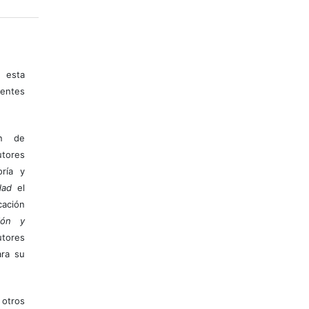
 esta
entes
ón de
tores
ría y
dad
el
ación
ión y
utores
ara su
otros