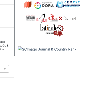
dillo
s, O., &
tica