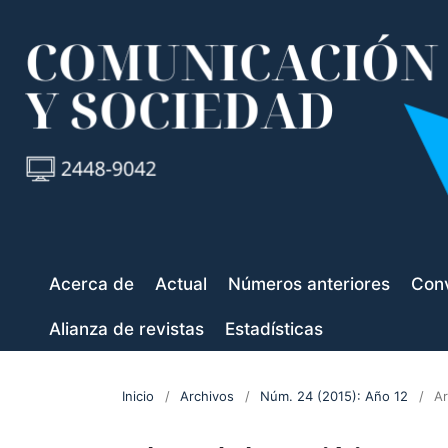
Acerca de
Actual
Números anteriores
Conv
Alianza de revistas
Estadísticas
Inicio
/
Archivos
/
Núm. 24 (2015): Año 12
/
Ar