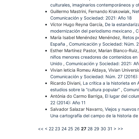
culturales, imaginarios contemporáneos y 
Guillermo Mastrini, Fernando Krakowiak,
Net
Comunicación y Sociedad: 2021: Año 18
Víctor Hugo Reyna García,
De la estandariz
modernización del periodismo mexicano
,
C
María Isabel Menéndez Menéndez,
Retos pe
España
,
Comunicación y Sociedad: Núm. 22
Esther Martínez Pastor, Marian Blanco-Ruiz
niños menores creadores de contenidos en 
Unido
,
Comunicación y Sociedad: 2021: Añ
Vivian leticia Romeu Aldaya, Vivian Univer
Comunicación y Sociedad: Núm. 27 (2016):
Ricardo Diviani,
La crítica a la historieta en
estudios sobre la “cultura popular”
,
Comunic
Antónia do Carmo Barriga,
El lugar del col
22 (2014): Año 11
Salvador Salazar Navarro,
Viejos y nuevos 
Una cartografía del campo de la historia de
<<
<
22
23
24
25
26
27
28
29
30
31
>
>>