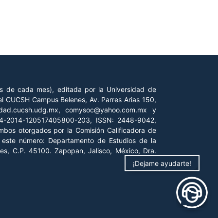
es de cada mes), editada por la Universidad de
 del CUCSH Campus Belenes, Av. Parres Arias 150,
iedad.cucsh.udg.mx, comysoc@yahoo.com.mx y
 04-2014-120517405800-203, ISSN: 2448-9042,
ambos otorgados por la Comisión Calificadora de
de este número: Departamento de Estudios de la
es, C.P. 45100. Zapopan, Jalisco, México, Dra.
¡Dejame ayudarte!