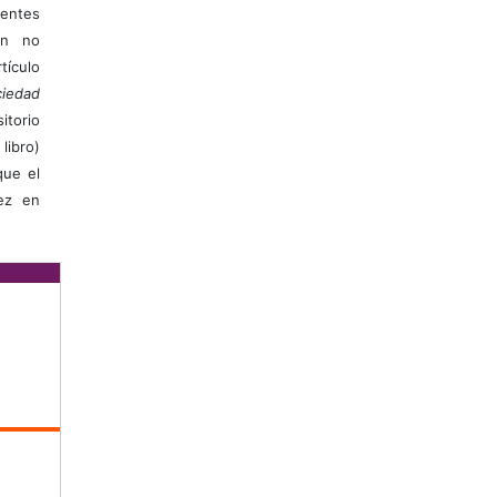
ientes
ión no
ículo
iedad
itorio
libro)
que el
vez en