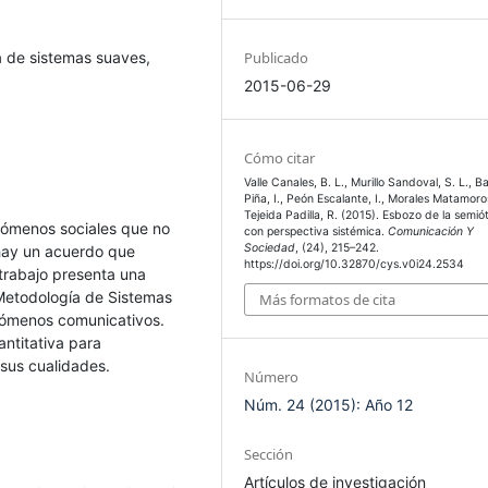
a de sistemas suaves,
Publicado
2015-06-29
Cómo citar
Valle Canales, B. L., Murillo Sandoval, S. L., Ba
Piña, I., Peón Escalante, I., Morales Matamoro
Tejeida Padilla, R. (2015). Esbozo de la semió
ómenos sociales que no
con perspectiva sistémica.
Comunicación Y
Sociedad
, (24), 215–242.
 hay un acuerdo que
https://doi.org/10.32870/cys.v0i24.2534
 trabajo presenta una
Metodología de Sistemas
Más formatos de cita
enómenos comunicativos.
ntitativa para
 sus cualidades.
Número
Núm. 24 (2015): Año 12
Sección
Artículos de investigación