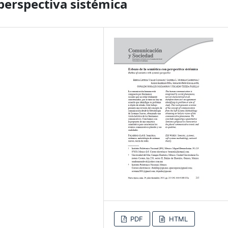
perspectiva sistémica
PDF
HTML