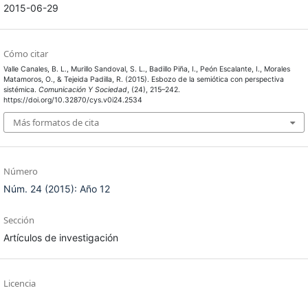
2015-06-29
Cómo citar
Valle Canales, B. L., Murillo Sandoval, S. L., Badillo Piña, I., Peón Escalante, I., Morales
Matamoros, O., & Tejeida Padilla, R. (2015). Esbozo de la semiótica con perspectiva
sistémica.
Comunicación Y Sociedad
, (24), 215–242.
https://doi.org/10.32870/cys.v0i24.2534
Más formatos de cita
Número
Núm. 24 (2015): Año 12
Sección
Artículos de investigación
Licencia