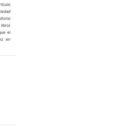
ículo
iedad
itorio
libro)
que el
vez en