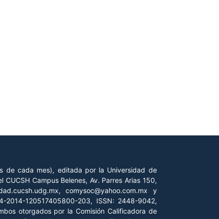
es de cada mes), editada por la Universidad de
 del CUCSH Campus Belenes, Av. Parres Arias 150,
iedad.cucsh.udg.mx, comysoc@yahoo.com.mx y
 04-2014-120517405800-203, ISSN: 2448-9042,
ambos otorgados por la Comisión Calificadora de