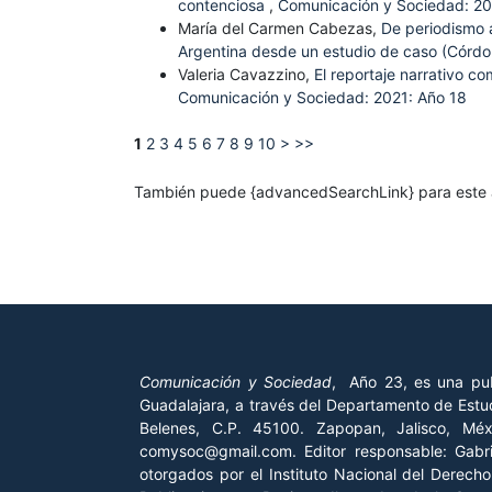
contenciosa
,
Comunicación y Sociedad: 20
María del Carmen Cabezas,
De periodismo a
Argentina desde un estudio de caso (Córd
Valeria Cavazzino,
El reportaje narrativo co
Comunicación y Sociedad: 2021: Año 18
1
2
3
4
5
6
7
8
9
10
>
>>
También puede {advancedSearchLink} para este a
Comunicación y Sociedad
, Año 23, es una pub
Guadalajara, a través del Departamento de Estud
Belenes, C.P. 45100. Zapopan, Jalisco, Mé
comysoc@gmail.com. Editor responsable: Gab
otorgados por el Instituto Nacional del Derech