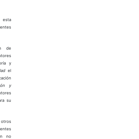
 esta
entes
ón de
tores
ría y
dad
el
ación
ión y
utores
ara su
otros
ientes
ión no