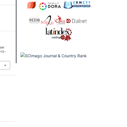
 del
 113–