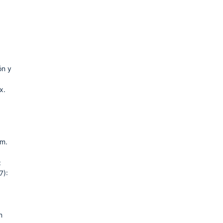
ón y
x.
úm.
:
7):
n