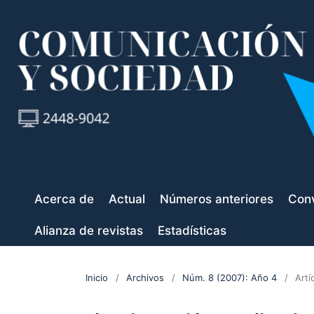
Acerca de
Actual
Números anteriores
Conv
Alianza de revistas
Estadísticas
Inicio
/
Archivos
/
Núm. 8 (2007): Año 4
/
Artí