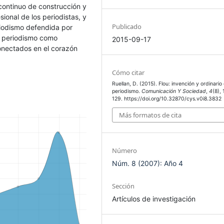
 continuo de construcción y
ional de los periodistas, y
Publicado
riodismo defendida por
l periodismo como
2015-09-17
conectados en el corazón
Cómo citar
Ruellan, D. (2015). Flou: invención y ordinario
periodismo.
Comunicación Y Sociedad
,
4
(8),
129. https://doi.org/10.32870/cys.v0i8.3832
Más formatos de cita
Número
Núm. 8 (2007): Año 4
Sección
Artículos de investigación