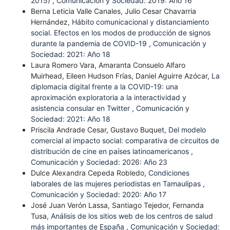
2015)
,
Comunicación y Sociedad: 2019: Año 16
Berna Leticia Valle Canales, Julio Cesar Chavarria
Hernández,
Hábito comunicacional y distanciamiento
social. Efectos en los modos de producción de signos
durante la pandemia de COVID-19
,
Comunicación y
Sociedad: 2021: Año 18
Laura Romero Vara, Amaranta Consuelo Alfaro
Muirhead, Eileen Hudson Frías, Daniel Aguirre Azócar,
La
diplomacia digital frente a la COVID-19: una
aproximación exploratoria a la interactividad y
asistencia consular en Twitter
,
Comunicación y
Sociedad: 2021: Año 18
Priscila Andrade Cesar, Gustavo Buquet,
Del modelo
comercial al impacto social: comparativa de circuitos de
distribución de cine en países latinoamericanos
,
Comunicación y Sociedad: 2026: Año 23
Dulce Alexandra Cepeda Robledo,
Condiciones
laborales de las mujeres periodistas en Tamaulipas
,
Comunicación y Sociedad: 2020: Año 17
José Juan Verón Lassa, Santiago Tejedor, Fernanda
Tusa,
Análisis de los sitios web de los centros de salud
más importantes de España
,
Comunicación y Sociedad: