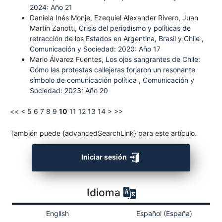
2024: Año 21
Daniela Inés Monje, Ezequiel Alexander Rivero, Juan
Martín Zanotti,
Crisis del periodismo y políticas de
retracción de los Estados en Argentina, Brasil y Chile
,
Comunicación y Sociedad: 2020: Año 17
Mario Álvarez Fuentes,
Los ojos sangrantes de Chile:
Cómo las protestas callejeras forjaron un resonante
símbolo de comunicación política
,
Comunicación y
Sociedad: 2023: Año 20
<<
<
5
6
7
8
9
10
11
12
13
14
>
>>
También puede {advancedSearchLink} para este artículo.
Iniciar sesión
Idioma
English
Español (España)