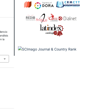
lencio
nálisis
n la