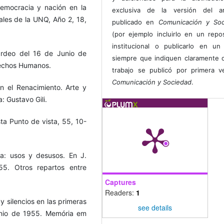
Democracia y nación en la
exclusiva de la versión del art
iales de la UNQ, Año 2, 18,
publicado en
Comunicación y Soc
(por ejemplo incluirlo en un repos
institucional o publicarlo en un 
ardeo del 16 de Junio de
siempre que indiquen claramente 
rechos Humanos.
trabajo se publicó por primera 
Comunicación y Sociedad
.
en el Renacimiento. Arte y
: Gustavo Gili.
ta Punto de vista, 55, 10-
ia: usos y desusos. En J.
5. Otros repartos entre
.
Captures
Readers:
1
y silencios en las primeras
see details
junio de 1955. Memória em