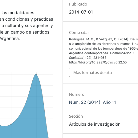
Publicado
2014-07-01
e las modalidades
an condiciones y prácticas
mo cultural y sus agentes y
 de un campo de sentidos
Cómo citar
Argentina.
Rodríguez, M. G., & Vázquez, C. (2014). Del si
a la ampliación de los derechos humanos. Un a
comunicacional de los bombardeos de 1955 e
Argentina contemporánea.
Comunicación Y
Sociedad
, (22), 231–263.
https://doi.org/10.32870/cys.v0i22.55
Más formatos de cita
Número
Núm. 22 (2014): Año 11
Sección
Artículos de investigación