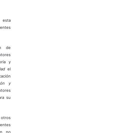
 esta
entes
ón de
tores
ría y
dad
el
ación
ión y
utores
ara su
otros
ientes
ión no