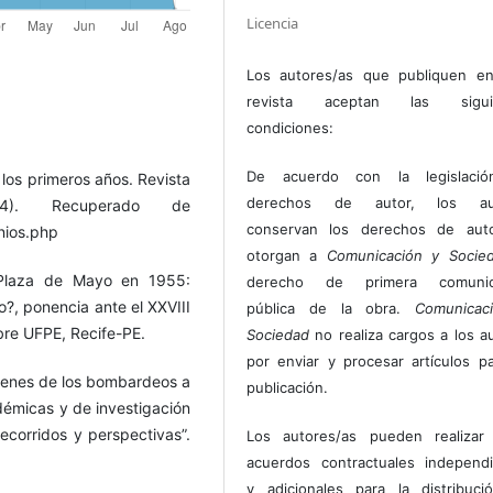
Licencia
Los autores/as que publiquen en
revista aceptan las sigui
condiciones:
De acuerdo con la legislaci
 los primeros años. Revista
derechos de autor, los au
(4). Recuperado de
conservan los derechos de auto
nios.php
otorgan a
Comunicación y Socie
 Plaza de Mayo en 1955:
derecho de primera comunic
o?, ponencia ante el XXVIII
pública de la obra.
Comunicac
bre UFPE, Recife-PE.
Sociedad
no realiza cargos a los a
por enviar y procesar artículos p
ágenes de los bombardeos a
publicación.
émicas y de investigación
ecorridos y perspectivas”.
Los autores/as pueden realizar 
acuerdos contractuales independ
y adicionales para la distribuc