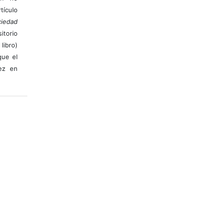
ículo
iedad
itorio
libro)
que el
vez en