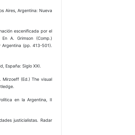
nos Aires, Argentina: Nueva
nación escenificada por el
. En A. Grimson (Comp.)
 y Argentina (pp. 413-501).
id, España: Siglo XXI.
. Mirzoeff (Ed.) The visual
utledge.
lítica en la Argentina, II
des justicialistas. Radar