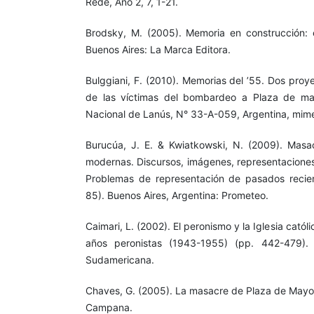
Rede, Año 2, 7, 1-21.
Brodsky, M. (2005). Memoria en construcción: 
Buenos Aires: La Marca Editora.
Bulggiani, F. (2010). Memorias del ’55. Dos proy
de las víctimas del bombardeo a Plaza de ma
Nacional de Lanús, N° 33-A-059, Argentina, mim
Burucúa, J. E. & Kwiatkowski, N. (2009). Masa
modernas. Discursos, imágenes, representaciones.
Problemas de representación de pasados recien
85). Buenos Aires, Argentina: Prometeo.
Caimari, L. (2002). El peronismo y la Iglesia católic
años peronistas (1943-1955) (pp. 442-479). 
Sudamericana.
Chaves, G. (2005). La masacre de Plaza de Mayo. 
Campana.