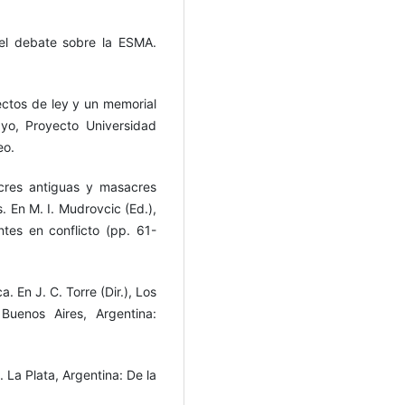
el debate sobre la ESMA.
ectos de ley y un memorial
yo, Proyecto Universidad
eo.
cres antiguas y masacres
 En M. I. Mudrovcic (Ed.),
tes en conflicto (pp. 61-
a. En J. C. Torre (Dir.), Los
Buenos Aires, Argentina:
La Plata, Argentina: De la