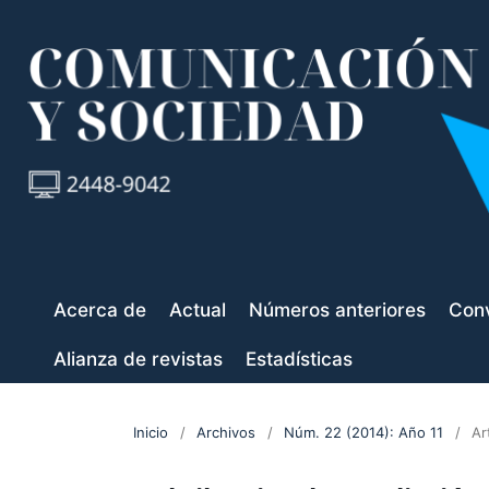
Acerca de
Actual
Números anteriores
Conv
Alianza de revistas
Estadísticas
Inicio
/
Archivos
/
Núm. 22 (2014): Año 11
/
Ar